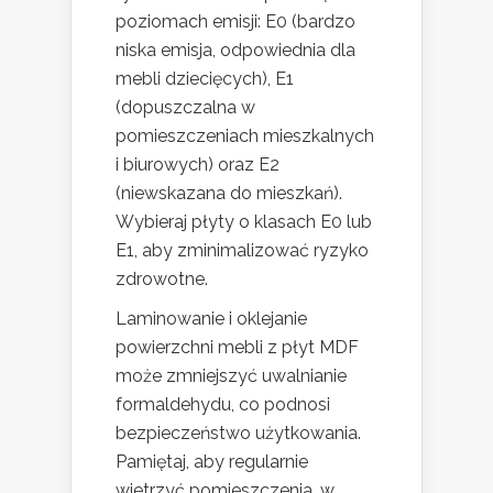
poziomach emisji: E0 (bardzo
niska emisja, odpowiednia dla
mebli dziecięcych), E1
(dopuszczalna w
pomieszczeniach mieszkalnych
i biurowych) oraz E2
(niewskazana do mieszkań).
Wybieraj płyty o klasach E0 lub
E1, aby zminimalizować ryzyko
zdrowotne.
Laminowanie i oklejanie
powierzchni mebli z płyt MDF
może zmniejszyć uwalnianie
formaldehydu, co podnosi
bezpieczeństwo użytkowania.
Pamiętaj, aby regularnie
wietrzyć pomieszczenia, w