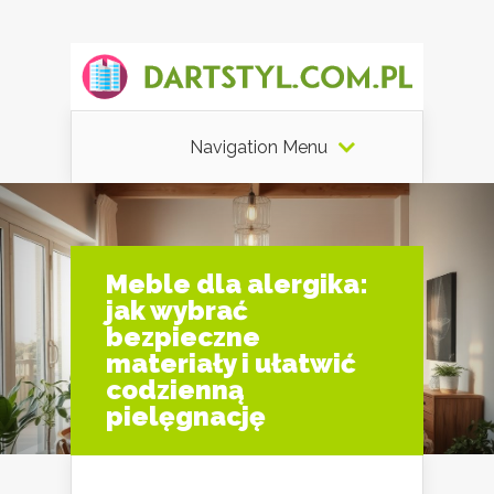
Navigation Menu
Meble dla alergika:
jak wybrać
bezpieczne
materiały i ułatwić
codzienną
pielęgnację