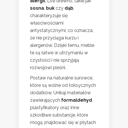
alergii.
Lite drewno, takie jak
sosna
,
buk
czy
dąb
,
charakteryzuje się
właściwościami
antystatycznymi, co oznacza,
że nie przyciąga kurzu i
alergenów. Dzięki temu, meble
te są łatwe w utrzymaniu w
czystości i nie sprzyjają
rozwojowi pleśni.
Postaw na naturalne surowce,
które są wolne od toksycznych
dodatków. Unikaj materiałów
zawierających
formaldehyd
,
plastyfikatory oraz inne
szkodliwe substancje, które
mogą znajdować się w płytach