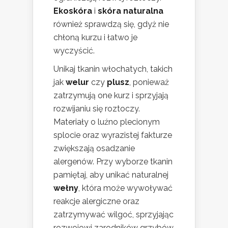
Ekoskóra
i
skóra naturalna
również sprawdzą się, gdyż nie
chłoną kurzu i łatwo je
wyczyścić.
Unikaj tkanin włochatych, takich
jak
welur
czy
plusz
, ponieważ
zatrzymują one kurz i sprzyjają
rozwijaniu się roztoczy.
Materiały o luźno plecionym
splocie oraz wyrazistej fakturze
zwiększają osadzanie
alergenów. Przy wyborze tkanin
pamiętaj, aby unikać naturalnej
wełny
, która może wywoływać
reakcje alergiczne oraz
zatrzymywać wilgoć, sprzyjając
rozwojowi zarodników grzybów.