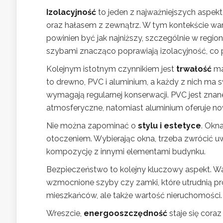
Izolacyjność
to jeden z najważniejszych aspekt
oraz hałasem z zewnątrz. W tym kontekście war
powinien być jak najniższy, szczególnie w regi
szybami znacząco poprawiają izolacyjność, co p
Kolejnym istotnym czynnikiem jest
trwałość
ma
to drewno, PVC i aluminium, a każdy z nich ma 
wymagają regularnej konserwacji. PVC jest znane
atmosferyczne, natomiast aluminium oferuje n
Nie można zapominać o
stylu i estetyce
. Okn
otoczeniem. Wybierając okna, trzeba zwrócić uw
kompozycję z innymi elementami budynku.
Bezpieczeństwo to kolejny kluczowy aspekt. W
wzmocnione szyby czy zamki, które utrudnią pr
mieszkańców, ale także wartość nieruchomości.
Wreszcie,
energooszczędność
staje się cora