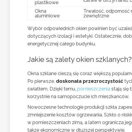
Łatwe w utrzymaniu, d
plastikowe
Okna
Trwałość, odporność n
aluminiowe
zewnętrzne
Wybór odpowiednich okien powinien być uzależn
dotyczących izolacji i estetyki. Ostatecznie, d
energetycznej całego budynku.
Jakie są zalety okien szklanych?
Okna szklane cieszą się coraz większą popularno
Po pierwsze,
doskonała przezroczystość
tyc
światłem. Dzięki temu,
pomieszczenia
stają się
korzystnie na samopoczucie ich mieszkańców.
Nowoczesne technologie produkcji szkła zapew
zmniejszenie kosztów ogrzewania. Szkło o niski
w pomieszczeniach zimą, a latem ogranicza jego 
także ekonomiczne w dłuższej perspektywie.