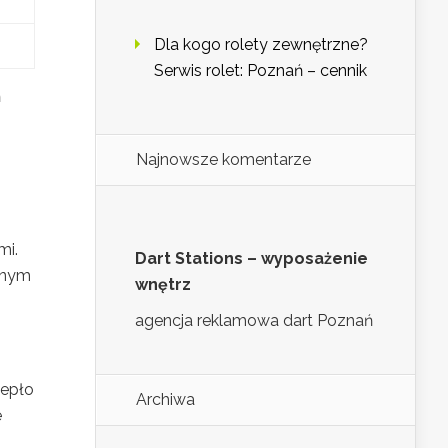
Dla kogo rolety zewnętrzne?
Serwis rolet: Poznań – cennik
ń
Najnowsze komentarze
mi.
Dart Stations – wyposażenie
lnym
wnętrz
agencja reklamowa dart Poznań
iepło
Archiwa
e