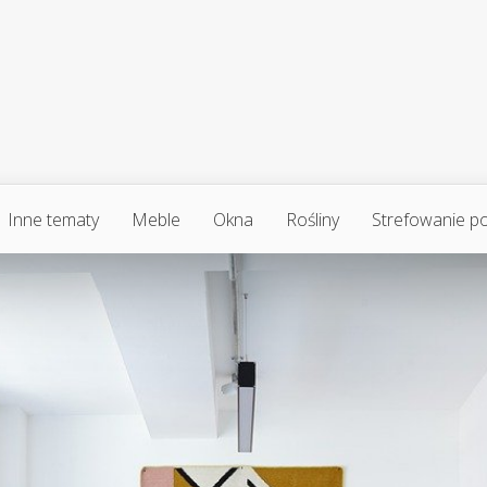
Inne tematy
Meble
Okna
Rośliny
Strefowanie p