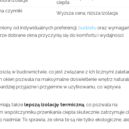
obra izolacja
ciepła
a czynniki
Wyższa cena, niższa izolacja
iony od indywidualnych preferencji,
budżetu
oraz wymaga
obrze dobrane okna przyczynią się do komfortu i wydajności
ścią w budownictwie, co jest związane z ich licznymi zaleta
h okien pozwala na maksymalne doświetlenie wnętrz natura
 bardziej przyjazne i przyjemne w użytkowaniu, co wpływa
niają także
lepszą izolację termiczną
, co pozwala na
m współczynniku przenikania ciepła skutecznie zatrzymuje c
nadmiar. To sprawia, że okna te są nie tylko ekologiczne, al