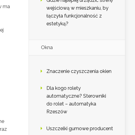
Gdzie najlepiej urządzić strefę
ów ma
wejściową w mieszkaniu, by
łączyła funkcjonalność z
estetyką?
ej
Okna
Znaczenie czyszczenia okien
Dla kogo rolety
automatyczne? Sterowniki
do rolet – automatyka
Rzeszów
ne
Uszczelki gumowe producent
oraz