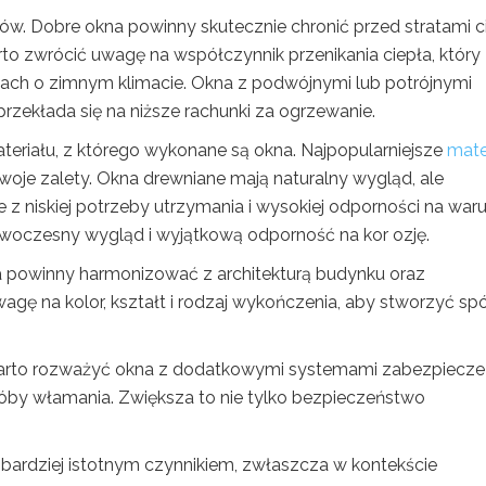
ów. Dobre okna powinny skutecznie chronić przed stratami c
to zwrócić uwagę na współczynnik przenikania ciepła, który
onach o zimnym klimacie. Okna z podwójnymi lub potrójnymi
rzekłada się na niższe rachunki za ogrzewanie.
teriału, z którego wykonane są okna. Najpopularniejsze
mate
swoje zalety. Okna drewniane mają naturalny wygląd, ale
 z niskiej potrzeby utrzymania i wysokiej odporności na waru
owoczesny wygląd i wyjątkową odporność na kor ozję.
a powinny harmonizować z architekturą budynku oraz
agę na kolor, kształt i rodzaj wykończenia, aby stworzyć sp
arto rozważyć okna z dodatkowymi systemami zabezpieczeń
óby włamania. Zwiększa to nie tylko bezpieczeństwo
z bardziej istotnym czynnikiem, zwłaszcza w kontekście