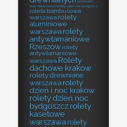
producent
okien drewnianychrolety dzień noc bydgoszcz
roleta bambusowa
rolety
warszawa
aluminiowe
rolety
warszawa
antywłamaniowe
Rzeszów
rolety
antywłamaniowe
Rolety
warszawa
dachowe kraków
rolety drewniane
rolety
warszawa
dzień i noc kraków
rolety dzień noc
bydgoszcz
rolety
kasetowe
warszawa
rolety