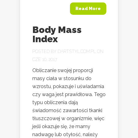
Read More
Body Mass
Index
POSTED BY
DARTSTYL.COM.PL
ON
CZE 10, 2017
Obliczanie swojej proporcji
masy ciała w stosunku do
wzrostu, pokazuje i uświadamia
czy waga jest prawidłowa. Tego
typu obliczenia dają
świadomość zawartości tkanki
tłuszczowej w organizmie, więc
jeśli okazuje się, że mamy
nadwagę lub otyłość, należy