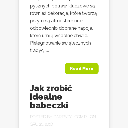
pysznych potraw, kluczowe są
również dekoracje, które tworzą
przytulną atmosferę oraz
odpowiednio dobrane napoje,
które umilą wspólne chwile.
Pielęgnowanie świątecznych
tradycji,...
Read More
Jak zrobić
idealne
babeczki
POSTED BY
DARTSTYL.COM.PL
ON
GRU 21, 2018