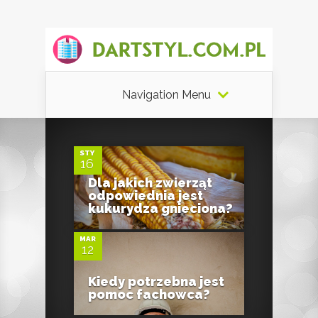
Navigation Menu
0
STY
16
Dla jakich zwierząt
0
odpowiednia jest
kukurydza gnieciona?
MAR
12
Kiedy potrzebna jest
pomoc fachowca?