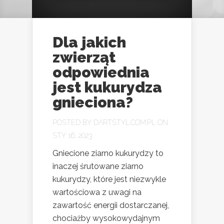
Dla jakich
zwierząt
odpowiednia
jest kukurydza
gnieciona?
POSTED BY
DARTSTYL.COM.PL
ON
STY 16, 2023
Gniecione ziarno kukurydzy to
inaczej śrutowane ziarno
kukurydzy, które jest niezwykle
wartościowa z uwagi na
zawartość energii dostarczanej,
chociażby wysokowydajnym