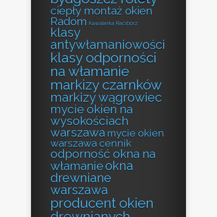
ciepły montaż okien
Radom
Kawalerka Racibórz
klasy
antywłamaniowości
klasy odporności
na włamanie
markizy czarnków
markizy wągrowiec
mycie okien na
wysokościach
warszawa
mycie okien
warszawa cennik
odporność okna na
okna
włamanie
drewniane
warszawa
producent okien
drewnianych