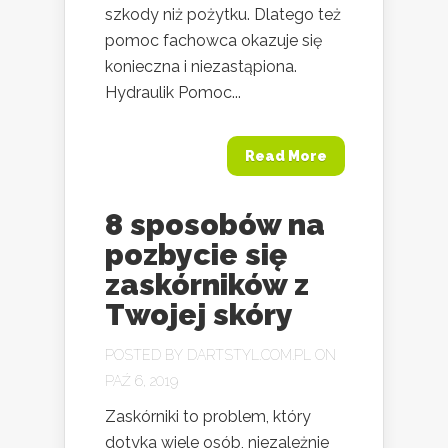
szkody niż pożytku. Dlatego też
pomoc fachowca okazuje się
konieczna i niezastąpiona.
Hydraulik Pomoc...
Read More
8 sposobów na
pozbycie się
zaskórników z
Twojej skóry
POSTED BY
DARTSTYL.COM.PL
ON
PAŹ 6, 2019
Zaskórniki to problem, który
dotyka wiele osób, niezależnie