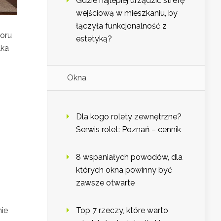
Gdzie najlepiej urządzić strefę
wejściową w mieszkaniu, by
łączyła funkcjonalność z
oru
estetyką?
lka
Okna
Dla kogo rolety zewnętrzne?
Serwis rolet: Poznań – cennik
8 wspaniałych powodów, dla
których okna powinny być
zawsze otwarte
ie
Top 7 rzeczy, które warto