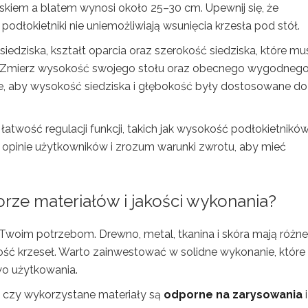
skiem a blatem wynosi około 25–30 cm. Upewnij się, że
podłokietniki nie uniemożliwiają wsunięcia krzesła pod stół.
edziska, kształt oparcia oraz szerokość siedziska, które mu
. Zmierz wysokość swojego stołu oraz obecnego wygodneg
e, aby wysokość siedziska i głębokość były dostosowane do
łatwość regulacji funkcji, takich jak wysokość podłokietników
j opinie użytkowników i zrozum warunki zwrotu, aby mieć
orze materiałów
i jakości wykonania?
 Twoim potrzebom. Drewno, metal, tkanina i skóra mają różne
ność krzeseł. Warto zainwestować w solidne wykonanie, które
wo użytkowania.
ź, czy wykorzystane materiały są
odporne na zarysowania
i