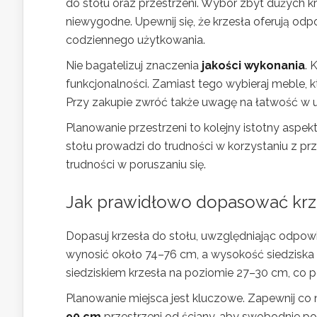
do stołu oraz przestrzeni. Wybór zbyt dużych 
niewygodne. Upewnij się, że krzesła oferują od
codziennego użytkowania.
Nie bagatelizuj znaczenia
jakości wykonania
. 
funkcjonalności. Zamiast tego wybieraj meble, 
Przy zakupie zwróć także uwagę na łatwość w u
Planowanie przestrzeni to kolejny istotny asp
stołu prowadzi do trudności w korzystaniu z prz
trudności w poruszaniu się.
Jak prawidłowo dopasować krzes
Dopasuj krzesła do stołu, uwzględniając odpow
wynosić około 74–76 cm, a wysokość siedziska
siedziskiem krzesła na poziomie 27–30 cm, co 
Planowanie miejsca jest kluczowe. Zapewnij co 
90 cm
przestrzeni od ściany, aby swobodnie por