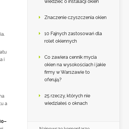
wiedzieć o instalacji okien
Znaczenie czyszczenia okien
10 Fajnych zastosowań dla
ia.
rolet okiennych
atu
Co zawiera cennik mycia
a i
okien na wysokościach i jakie
firmy w Warszawie to
oferują?
25 rzeczy, których nie
na
wiedziałeś o oknach
tu a
80–
mi
Najnowsze komentarze