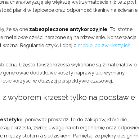
wna charakteryzują się większą wytrzymałością niż te z płyt
tość pianki w tapicerce oraz odporność tkaniny na ścieranie,
ę, że są one
zabezpieczone antykorozyjnie
. To istotne,
e metalowe części narażone są na rdzewienie. Konserwacja
t ważna. Regularnie czyść i dbaj o
meble, co zwiększy ich
 lub ceną. Często tańsze krzesła wykonane są z materiałów o
może generować dodatkowe koszty naprawy lub wymiany.
iesie korzyści w dłuższej perspektywie czasowej.
 z wyborem krzeseł tylko na podstawie
estetykę
, ponieważ prowadzi to do zakupów, które nie
ierając krzesła, zwróć uwagę na ich ergonomię oraz odpowie
ść między stołem a siedziskiem. Pamiętaj, że piękny design 