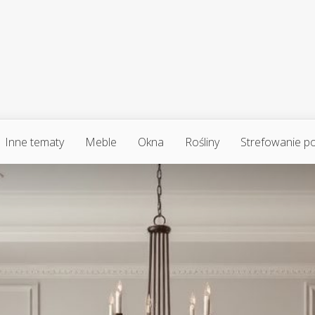
Inne tematy
Meble
Okna
Rośliny
Strefowanie p