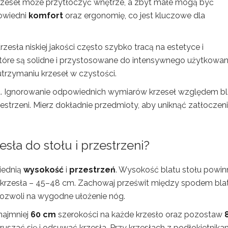
krzeseł może przytłoczyć wnętrze, a zbyt małe mogą być
powiedni
komfort
oraz ergonomię, co jest kluczowe dla
Krzesła niskiej jakości często szybko tracą na estetyce i
które są solidne i przystosowane do intensywnego użytkowan
trzymaniu krzeseł w czystości.
ekt. Ignorowanie odpowiednich wymiarów krzeseł względem bl
estrzeni. Mierz dokładnie przedmioty, aby uniknąć zatłoczeni
ła do stołu i przestrzeni?
iednią
wysokość
i
przestrzeń
. Wysokość blatu stołu powin
 krzesła – 45–48 cm. Zachowaj prześwit między spodem bla
pozwoli na wygodne ułożenie nóg.
najmniej
60 cm
szerokości na każde krzesło oraz pozostaw
uszać się i odsuwać krzesła. Przy krzesłach z podłokietnika