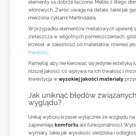
elementy są dobrze łączone. Meble z litego dre
wiórowych. Zwróć uwagę na detale, takie jak gęs
mierzona cyklami Martindale’a.
W przypadku elementów metalowych upewnij si
zwłaszcza w wilgotnych pomieszczeniach, gdzi
krzeseł, w zależności od materiałów, również jes
trwałość
.
Pamiętaj, aby nie kierować się jedynie estetyką
niższej jakości, co wpływa na ich trwałość i 
Inwestycja w
wysokiej jakości materiały
przyn
Jak uniknąć błędów związanych
wyglądu?
Unikaj wyboru krzeseł wyłącznie ze względu na
zapewniają
komfortu
ani funkcjonalności. Wyb
wymiary, takie jak wysokość siedziska i odległo