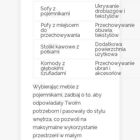
Ukrywanie
Sofy z
drobiazgów i
pojemnikami
tekstyliów
Pufy z miejscem
Przechowywanie
do
obuwia,
przechowywania
tekstyliów
Dodatkowa
Stoliki kawowe z
powierzchnia
półkami
użytkowa
Komody z
Przechowywanie
głębokimi
ubrań i
szufladami
akcesoriów
Wybierając meble z
pojemnikami, zadbaj o to, aby
odpowiadały Twoim
potrzebom i pasowały do stylu
wnętrza, co pozwoli na
maksymalne wykorzystanie
przestrzeni w małym