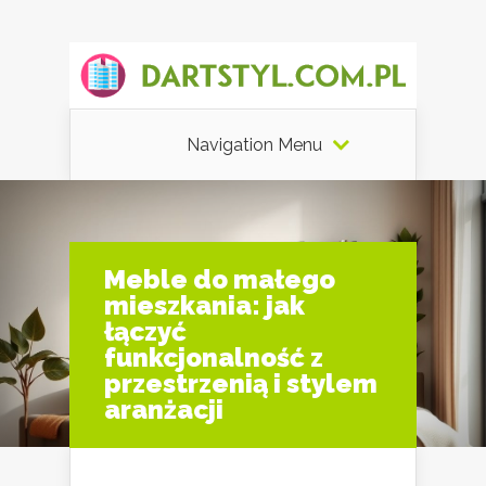
Navigation Menu
Meble do małego
mieszkania: jak
łączyć
funkcjonalność z
przestrzenią i stylem
aranżacji