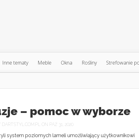
Inne tematy
Meble
Okna
Rośliny
Strefowanie p
uzje – pomoc w wyborze
Y
DARTSTYL.COM.PL
ON PAŹ 31, 2020
czyli system poziomych lameli umożliwiający użytkownikowi