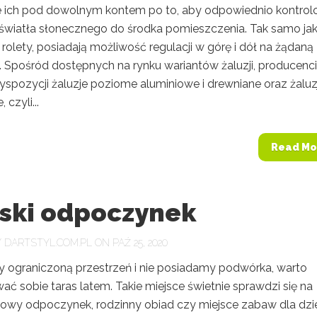
e ich pod dowolnym kontem po to, aby odpowiednio kontro
światła słonecznego do środka pomieszczenia. Tak samo ja
rolety, posiadają możliwość regulacji w górę i dół na żądaną
 Spośród dostępnych na rynku wariantów żaluzji, producenci
spozycji żaluzje poziome aluminiowe i drewniane oraz żaluz
 czyli...
Read Mo
jski odpoczynek
Y
DARTSTYL.COM.PL
ON PAŹ 25, 2020
y ograniczoną przestrzeń i nie posiadamy podwórka, warto
ć sobie taras latem. Takie miejsce świetnie sprawdzi się na
owy odpoczynek, rodzinny obiad czy miejsce zabaw dla dzie