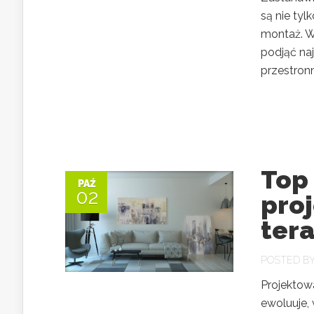
są nie tyl
montaż. W
podjąć naj
przestronn
Top
PAŹ
02
pro
ter
POSTED B
Projektow
ewoluuje,