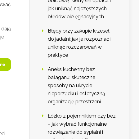
obiciowej: kiedy się opłaca i
lować
jak uniknąć najczęstszych
k
błędów pielęgnacyjnych
 dają
Błędy przy zakupie krzeseł
je
do jadalni: jak je rozpoznać i
uniknąć rozczarowań w
praktyce
re
Aneks kuchenny bez
bałaganu: skuteczne
sposoby na ukrycie
nieporządku i estetyczną
organizację przestrzeni
Łóżko z pojemnikiem czy bez
– jak wybrać funkcjonalne
rozwiązanie do sypialni i
ci.