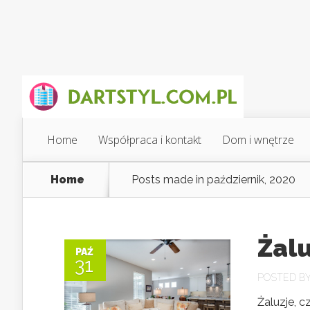
Home
Współpraca i kontakt
Dom i wnętrze
Home
Posts made in październik, 2020
Żal
PAŹ
31
POSTED B
Żaluzje, 