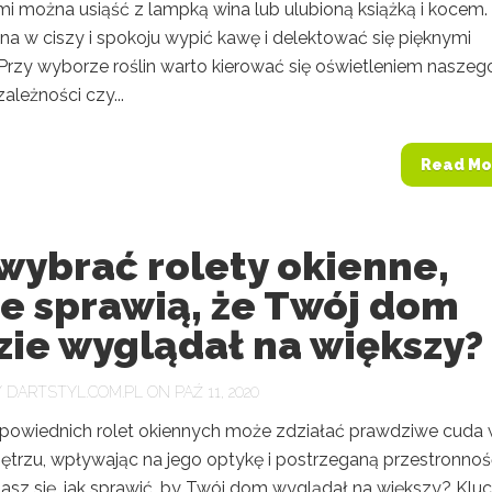
i można usiąść z lampką wina lub ulubioną książką i kocem.
a w ciszy i spokoju wypić kawę i delektować się pięknymi
 Przy wyborze roślin warto kierować się oświetleniem naszeg
zależności czy...
Read Mo
wybrać rolety okienne,
e sprawią, że Twój dom
zie wyglądał na większy?
Y
DARTSTYL.COM.PL
ON PAŹ 11, 2020
owiednich rolet okiennych może zdziałać prawdziwe cuda
trzu, wpływając na jego optykę i postrzeganą przestronnoś
asz się, jak sprawić, by Twój dom wyglądał na większy? Kl