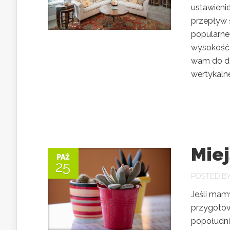
ustawieni
przepływ 
popularne 
wysokość.
wam do dy
wertykalne,
Mie
PAŹ
25
POSTED B
Jeśli mam
przygotowa
popołudni