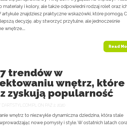
ko materiały i kolory, ale także odpowiedni rodzaj rolet oraz ic
 artykule znajdziesz praktyczne wskazówki, które pomogą C
lepszą decyzję, aby stworzyć przytulne, ale jednocześnie
e wnętrze....
Read Mo
 7 trendów w
jektowaniu wnętrz, które
az zyskują popularność
Y
DARTSTYL.COM.PL
ON PAŹ 2, 2020
anie wnętrz to niezwykle dynamiczna dziedzina, która stale
 wprowadzając nowe pomysły i style. W ostatnich latach cor