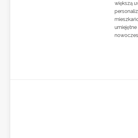
większą uw
personaliz
mieszkańc
umiejętne
nowoczesny