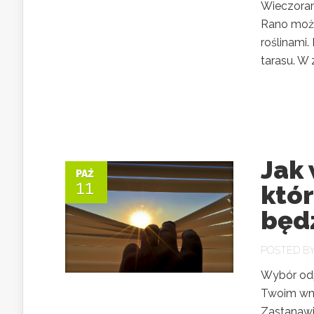
Wieczoram
Rano możn
roślinami.
tarasu. W 
Jak 
PAŹ
11
któr
będ
POSTED B
Wybór odp
Twoim wnę
Zastanawi