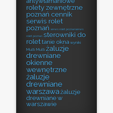
antywłamaniowe
rolety zewnętrzne
poznań cennik
serwis rolet
poznań
serwis rolet poznańserwis
sterowniki do
rolet poznań
rolet
tanie okna
wyniki
żaluzje
Multi Multi
drewniane
okienne
wewnętrzne
żaluzje
drewniane
warszawa
żaluzje
drewniane w
warszawie