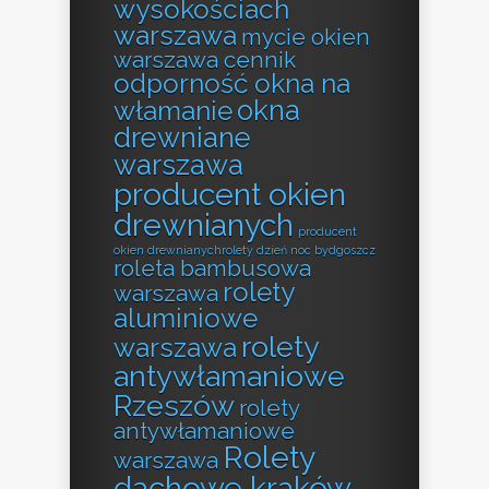
wysokościach
warszawa
mycie okien
warszawa cennik
odporność okna na
okna
włamanie
drewniane
warszawa
producent okien
drewnianych
producent
okien drewnianychrolety dzień noc bydgoszcz
roleta bambusowa
rolety
warszawa
aluminiowe
rolety
warszawa
antywłamaniowe
Rzeszów
rolety
antywłamaniowe
Rolety
warszawa
dachowe kraków