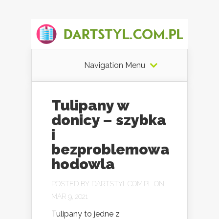
Navigation Menu
Tulipany w
donicy – szybka
i
bezproblemowa
hodowla
POSTED BY
DARTSTYL.COM.PL
ON
MAR 9, 2021
Tulipany to jedne z