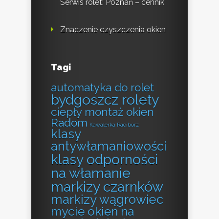
Serwis rolet: Poznań – cennik
Znaczenie czyszczenia okien
Tagi
automatyka do rolet
bydgoszcz rolety
ciepły montaż okien
Radom
Kawalerka Racibórz
klasy
antywłamaniowości
klasy odporności
na włamanie
markizy czarnków
markizy wągrowiec
mycie okien na