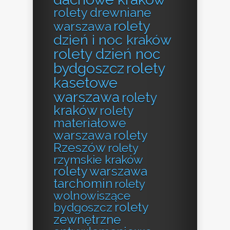
rolety drewniane
rolety
warszawa
dzień i noc kraków
rolety dzień noc
bydgoszcz
rolety
kasetowe
warszawa
rolety
kraków
rolety
materiałowe
warszawa
rolety
Rzeszów
rolety
rzymskie kraków
rolety warszawa
tarchomin
rolety
wolnowiszące
rolety
bydgoszcz
zewnętrzne