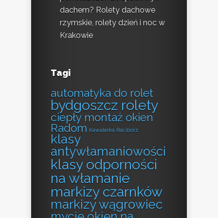
dachem? Rolety dachowe
rzymskie, rolety dzień i noc w
Krakowie
Tagi
automatyka do rolet
bydgoszcz rolety
ciepły montaż okien
Radom
Kawalerka Racibórz
klasy
antywłamaniowości
klasy odporności
na włamanie
markizy czarnków
markizy wągrowiec
mycie okien na