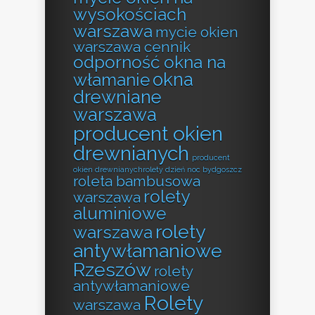
wysokościach
warszawa
mycie okien
warszawa cennik
odporność okna na
okna
włamanie
drewniane
warszawa
producent okien
drewnianych
producent
okien drewnianychrolety dzień noc bydgoszcz
roleta bambusowa
rolety
warszawa
aluminiowe
rolety
warszawa
antywłamaniowe
Rzeszów
rolety
antywłamaniowe
Rolety
warszawa