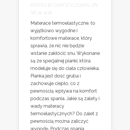
POSTED BY
DARTSTYL.COM.PL
ON
SIE 24, 2018
Materace termoelastyczne, to
wyjątkowo wygodne i
komfortowe materace, który
sprawia, że nic nie będzie
wstanie zakłócić snu. Wykonane
są ze specjalnej pianki, która
modeluje się do ciała człowieka.
Pianka jest dość gruba i
zachowuje ciepło, co z
pewnością wpływa na komfort
podczas spania. Jakie są zalety i
wady materacy
termoelastycznych? Do zalet z
pewnością można zaliczyć
wygodę. Podczas spania,