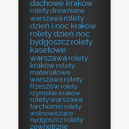
dachowe kraków
rolety drewniane
rolety
warszawa
dzień i noc kraków
rolety dzień noc
bydgoszcz
rolety
kasetowe
warszawa
rolety
kraków
rolety
materiałowe
warszawa
rolety
Rzeszów
rolety
rzymskie kraków
rolety warszawa
tarchomin
rolety
wolnowiszące
rolety
bydgoszcz
zewnętrzne