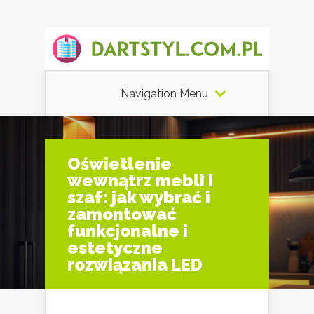
Navigation Menu
Oświetlenie
wewnątrz mebli i
szaf: jak wybrać i
zamontować
funkcjonalne i
estetyczne
rozwiązania LED