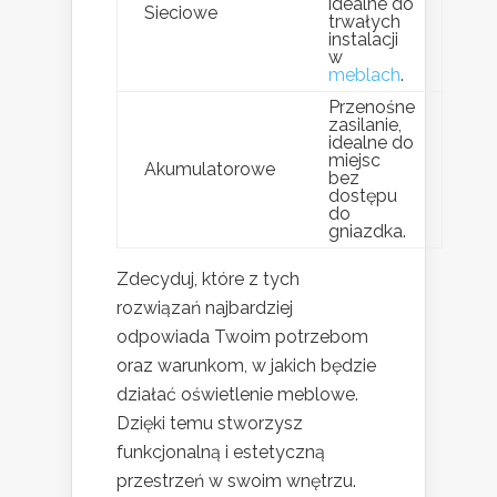
idealne do
Sieciowe
trwałych
instalacji
w
meblach
.
Przenośne
zasilanie,
idealne do
miejsc
Akumulatorowe
bez
dostępu
do
gniazdka.
Zdecyduj, które z tych
rozwiązań najbardziej
odpowiada Twoim potrzebom
oraz warunkom, w jakich będzie
działać oświetlenie meblowe.
Dzięki temu stworzysz
funkcjonalną i estetyczną
przestrzeń w swoim wnętrzu.