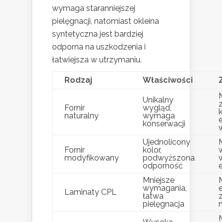
wymaga staranniejszej
pielęgnacji, natomiast okleina
syntetyczna jest bardziej
odporna na uszkodzenia i
łatwiejsza w utrzymaniu.
Rodzaj
Właściwości
Unikalny
Fornir
wygląd,
naturalny
wymaga
konserwacji
Ujednolicony
Fornir
kolor,
modyfikowany
podwyższona
odporność
Mniejsze
wymagania,
Laminaty CPL
łatwa
pielęgnacja