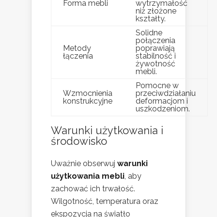
Forma mebli
wytrzymałość
niż złożone
kształty.
Solidne
połączenia
Metody
poprawiają
łączenia
stabilność i
żywotność
mebli.
Pomocne w
Wzmocnienia
przeciwdziałaniu
konstrukcyjne
deformacjom i
uszkodzeniom.
Warunki użytkowania i
środowisko
Uważnie obserwuj
warunki
użytkowania mebli
, aby
zachować ich trwałość.
Wilgotność, temperatura oraz
ekspozycja na światło