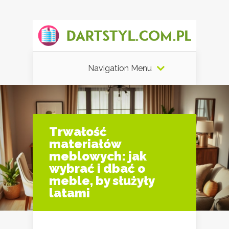
Navigation Menu
Trwałość
materiałów
meblowych: jak
wybrać i dbać o
meble, by służyły
latami