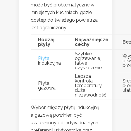
może być problematyczne w
mniejszych kuchniach, gdzie
dostęp do świeżego powietrza
jest ograniczony.
Rodzaj
Najważniejsze
Be
płyty
cechy
Szybkie
Wys
Płyta
ogrzewanie,
otw
indukcyjna
łatwe
pło
czyszczenie
Lepsza
kontrola
Śre
Płyta
temperatury,
pło
gazowa
duża
ulat
niezawodność
Wybór między płytą indukcyjną
a gazową powinien być
uzależniony od indywidualnych
preferencji użytkownika oraz