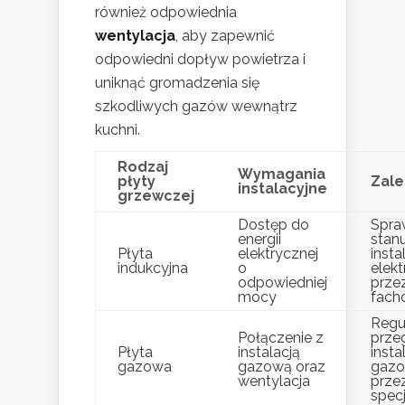
również odpowiednia
wentylacja
, aby zapewnić
odpowiedni dopływ powietrza i
uniknąć gromadzenia się
szkodliwych gazów wewnątrz
kuchni.
Rodzaj
Wymagania
płyty
Zale
instalacyjne
grzewczej
Dostęp do
Spra
energii
stan
Płyta
elektrycznej
instal
indukcyjna
o
elekt
odpowiedniej
prze
mocy
fach
Regu
Połączenie z
prze
Płyta
instalacją
instal
gazowa
gazową oraz
gazo
wentylacja
prze
specj