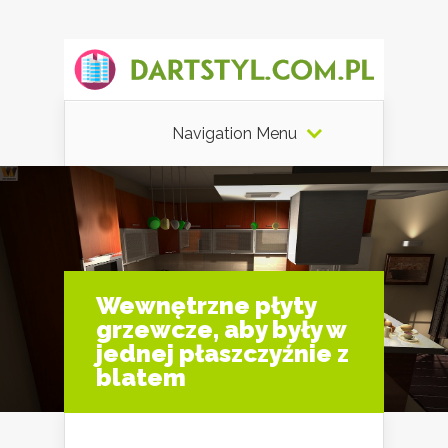
Navigation Menu
Wewnętrzne płyty
grzewcze, aby były w
jednej płaszczyźnie z
blatem