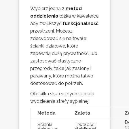
Wybierz jedną z
metod
oddzielenia
łóżka w kawalerce,
aby zwiększyć
funkcjonalność
przestrzeni. Możesz
zdecydować się na trwałe
ścianki działowe, które
zapewnią dużą prywatność, lub
zastosować elastyczne
przegrody, takie jak zasłony i
parawany, które można łatwo
dostosować do potrzeb.
Oto kilka skutecznych sposób
wydzielenia strefy sypialnej:
Metoda
Zaleta
Z
D
Ścianki
Trwałość i
o