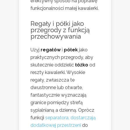
efektywny sposób na poprawę
funkcjonalności małej kawalerki.
Regały i półki jako
przegrody z funkcją
przechowywania
Użyj
regałów
i
półek
jako
praktycznych przegrody, aby
skutecznie oddzielić
łóżko
od
reszty kawalerki. Wysokie
regały, zwłaszcza te
dwustronne lub otwarte,
fantastycznie wyznaczają
granice pomiędzy strefą
sypialnianą a dzienną. Oprócz
funkcji
separatora, dostarczają
dodatkowej przestrzeni
do