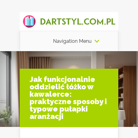
Navigation Menu
Jak funkcjonalnie
oddzielić łóżko w
kawalerce:
praktyczne sposoby i
typowe pułapki
aranżacji