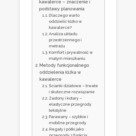
kawalerce – znaczenie i
podstawy planowania
Dlaczego warto
oddzielić łóżko w
kawalerce?
Analiza układu
przestrzennego i
metrażu
Komfort i prywatność w
małym mieszkaniu
Metody funkcjonalnego
oddzielenia łóżka w
kawalerce
Ścianki działowe – trwałe
i skuteczne rozwiązanie
Zasłony i kotary –
elastyczne przegrody
tekstylne
Parawany – szybkie i
mobilne przegrody
Regały i półki jako
przegrody z funkcją