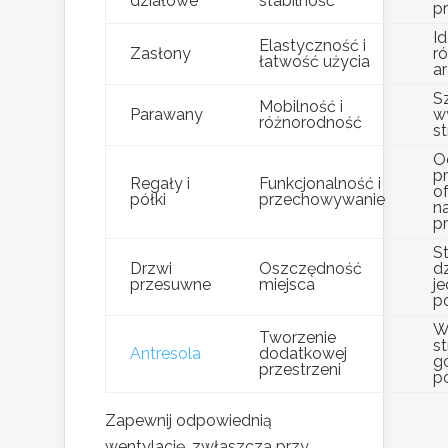
działowe
stabilność
pr
I
Elastyczność i
Zasłony
r
łatwość użycia
ar
S
Mobilność i
Parawany
w
różnorodność
st
O
pr
Regały i
Funkcjonalność i
of
półki
przechowywanie
n
p
St
Drzwi
Oszczędność
d
przesuwne
miejsca
j
p
W
Tworzenie
st
Antresola
dodatkowej
gó
przestrzeni
p
Zapewnij odpowiednią
wentylację, zwłaszcza przy