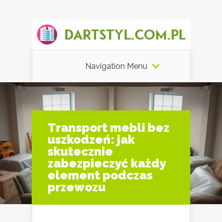
Navigation Menu
Transport mebli bez
uszkodzeń: jak
skutecznie
zabezpieczyć każdy
element podczas
przewozu