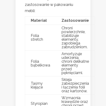
zastosowanie w pakowaniu
mebli:
Materiał
Zastosowanie
Chroni
powierzchnie,
Folia
stabilizuje
stretch
elementy,
zapobiega
zabrudzeniom.
Amortyzuje
uderzenia,
Folia
chroni delikatne
bąbelkowa
elementy
przed
pęknięciami.
Skleja
Taśmy
zabezpieczenia
klejące
i łączenia folii
oraz kartonów.
Wzmacnia
krawędzie oraz
Styropian
chroni przed