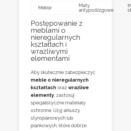
Maty
I
Meble
antypoślizgowe
s
Postępowanie z
meblami o
nieregularnych
kształtach i
wrażliwymi
elementami
Aby skutecznie zabezpieczyć
meble o nieregularnych
kształtach
oraz
wrażliwe
elementy
, zastosuj
specjalistyczne materiały
ochronne. Użyj arkuszy
styropianowych lub
piankowych, które dobrze