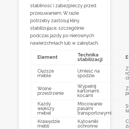
stabilność i zabezpieczy przed
przesuwaniem. W razie
potrzeby zastosuj kliny
stabilizujące, szczególnie
podczas jazdy po nierównych
nawierzchniach lub w zakrętach.
Technika
Element
E
stabilizacji
Z
Cięższe
Umieść na
r
meble
spodzie
c
Wypełnij
Wolne
Z
kartonami,
przestrzenie
p
kocami
Każdy
Mocowanie
S
większy
pasami
ł
mebel
transportowymi
Krawędzie
Kątowniki
C
mebli
ochronne
z