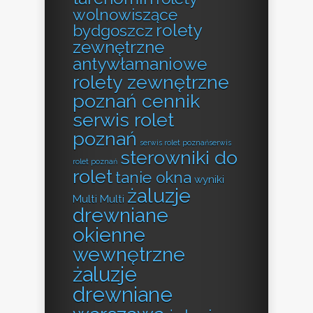
wolnowiszące
rolety
bydgoszcz
zewnętrzne
antywłamaniowe
rolety zewnętrzne
poznań cennik
serwis rolet
poznań
serwis rolet poznańserwis
sterowniki do
rolet poznań
rolet
tanie okna
wyniki
żaluzje
Multi Multi
drewniane
okienne
wewnętrzne
żaluzje
drewniane