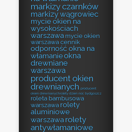
markizy czarnków
markizy wągrowiec
mycie okien na
wysokościach
warszawa
mycie okien
warszawa cennik
odporność okna na
okna
włamanie
drewniane
warszawa
producent okien
drewnianych
producent
okien drewnianychrolety dzień noc bydgoszcz
roleta bambusowa
rolety
warszawa
aluminiowe
rolety
warszawa
antywłamaniowe