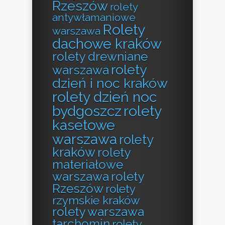
Rzeszów
rolety
antywłamaniowe
Rolety
warszawa
dachowe kraków
rolety drewniane
rolety
warszawa
dzień i noc kraków
rolety dzień noc
bydgoszcz
rolety
kasetowe
warszawa
rolety
kraków
rolety
materiałowe
warszawa
rolety
Rzeszów
rolety
rzymskie kraków
rolety warszawa
tarchomin
rolety