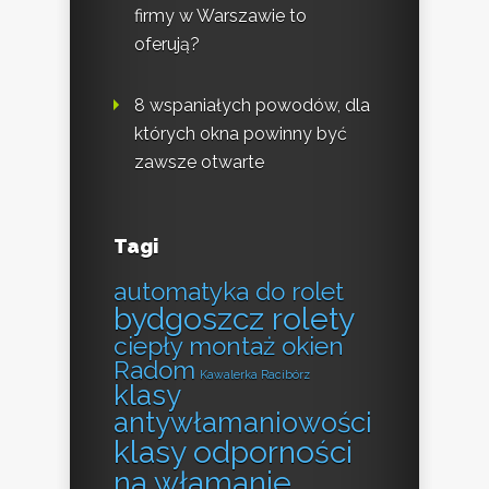
firmy w Warszawie to
oferują?
8 wspaniałych powodów, dla
których okna powinny być
zawsze otwarte
Tagi
automatyka do rolet
bydgoszcz rolety
ciepły montaż okien
Radom
Kawalerka Racibórz
klasy
antywłamaniowości
klasy odporności
na włamanie