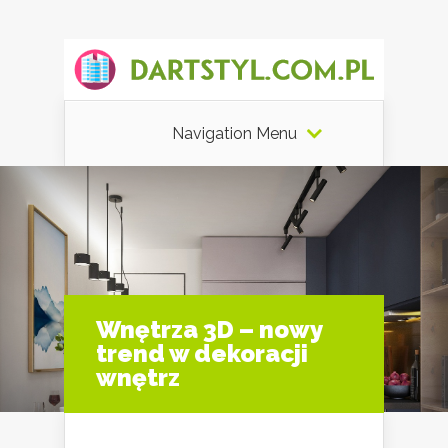
Navigation Menu
Wnętrza 3D – nowy
trend w dekoracji
wnętrz