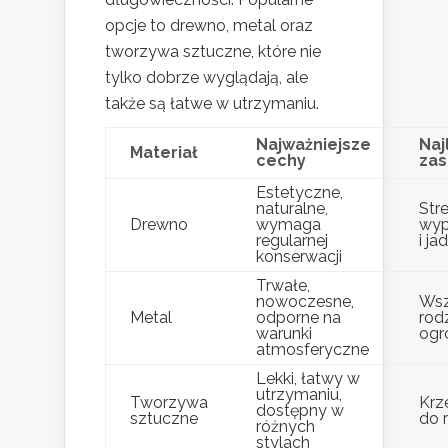
opcje to drewno, metal oraz
tworzywa sztuczne, które nie
tylko dobrze wyglądają, ale
także są łatwe w utrzymaniu.
Najważniejsze
Naj
Materiał
cechy
zas
Estetyczne,
naturalne,
Str
Drewno
wymaga
wy
regularnej
i ja
konserwacji
Trwałe,
nowoczesne,
Wsz
Metal
odporne na
rod
warunki
ogr
atmosferyczne
Lekki, łatwy w
utrzymaniu,
Tworzywa
Krze
dostępny w
sztuczne
do 
różnych
stylach