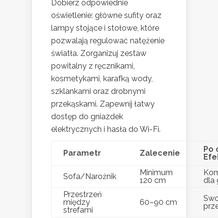
Dobierz odpowiednie
oświetlenie: główne sufity oraz
lampy stojące i stołowe, które
pozwalają regulować natężenie
światła. Zorganizuj zestaw
powitalny z ręcznikami,
kosmetykami, karafką wody,
szklankami oraz drobnymi
przekąskami. Zapewnij łatwy
dostęp do gniazdek
elektrycznych i hasła do Wi-Fi.
Po 
Parametr
Zalecenie
Efe
Minimum
Kom
Sofa/Narożnik
120 cm
dla 
Przestrzeń
Sw
między
60–90 cm
prze
strefami