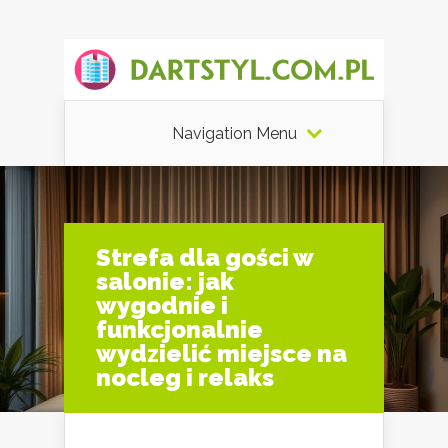
Navigation Menu
Strefa dla gości w
salonie: jak
wygodnie i
funkcjonalnie
wydzielić miejsce na
nocleg i relaks