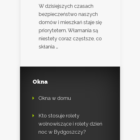
W dzisiejszych czasach
bezpieczeństwo naszych
domów i mieszkań staje się
priorytetem. Włamania są
niestety coraz częstsze, co
skłania …
Okna
Okna w domu
Kto stosuje rolety
wolnowiszące i rolety dzień
noc w Bydgoszczy?