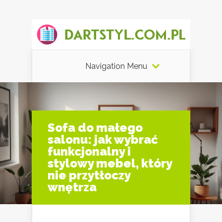
Navigation Menu
Sofa do małego
salonu: jak wybrać
funkcjonalny i
stylowy mebel, który
nie przytłoczy
wnętrza