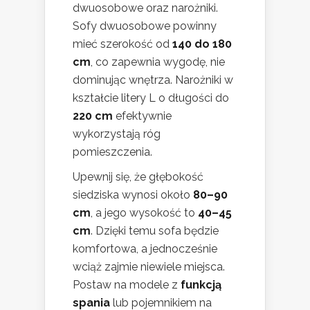
dwuosobowe oraz narożniki.
Sofy dwuosobowe powinny
mieć szerokość od
140 do 180
cm
, co zapewnia wygodę, nie
dominując wnętrza. Narożniki w
kształcie litery L o długości do
220 cm
efektywnie
wykorzystają róg
pomieszczenia.
Upewnij się, że głębokość
siedziska wynosi około
80–90
cm
, a jego wysokość to
40–45
cm
. Dzięki temu sofa będzie
komfortowa, a jednocześnie
wciąż zajmie niewiele miejsca.
Postaw na modele z
funkcją
spania
lub pojemnikiem na