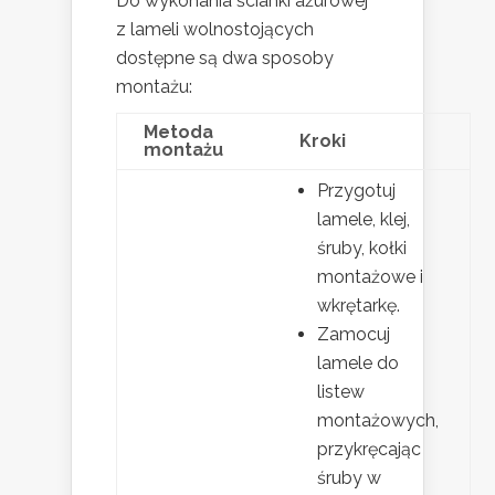
Do wykonania ścianki ażurowej
z lameli wolnostojących
dostępne są dwa sposoby
montażu:
Metoda
Kroki
montażu
Przygotuj
lamele, klej,
śruby, kołki
montażowe i
wkrętarkę.
Zamocuj
lamele do
listew
montażowych,
przykręcając
śruby w