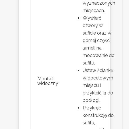
wyznaczonych
miejscach.
Wywierć
otwory w
suficie oraz w
górnej części
lameli na
mocowanie do
sufitu.
Ustaw ściankę
w docelowym
Montaż
widoczny
miejscu i
przykleić ją do
podłogi.
Przykręć
konstrukcję do
sufitu,