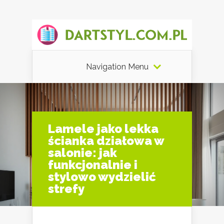
Navigation Menu
Lamele jako lekka
ścianka działowa w
salonie: jak
funkcjonalnie i
stylowo wydzielić
strefy