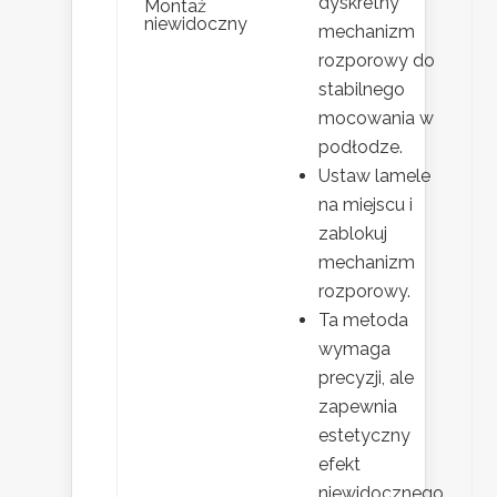
dyskretny
Montaż
niewidoczny
mechanizm
rozporowy do
stabilnego
mocowania w
podłodze.
Ustaw lamele
na miejscu i
zablokuj
mechanizm
rozporowy.
Ta metoda
wymaga
precyzji, ale
zapewnia
estetyczny
efekt
niewidocznego