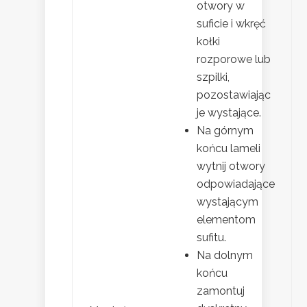
otwory w
suficie i wkręć
kołki
rozporowe lub
szpilki,
pozostawiając
je wystające.
Na górnym
końcu lameli
wytnij otwory
odpowiadające
wystającym
elementom
sufitu.
Na dolnym
końcu
zamontuj