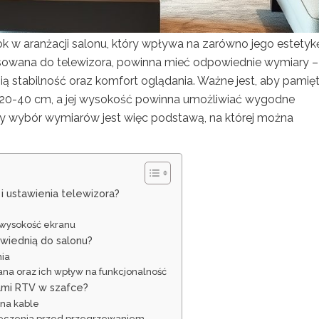
 w aranżacji salonu, który wpływa na zarówno jego estetykę
pasowana do telewizora, powinna mieć odpowiednie wymiary –
ą stabilność oraz komfort oglądania. Ważne jest, aby pamięt
o 20-40 cm, a jej wysokość powinna umożliwiać wygodne
wy wybór wymiarów jest więc podstawą, na której można
i ustawienia telewizora?
 wysokość ekranu
owiednią do salonu?
nia
ana oraz ich wpływ na funkcjonalność
ami RTV w szafce?
 na kable
pieczenia przed przegrzewaniem