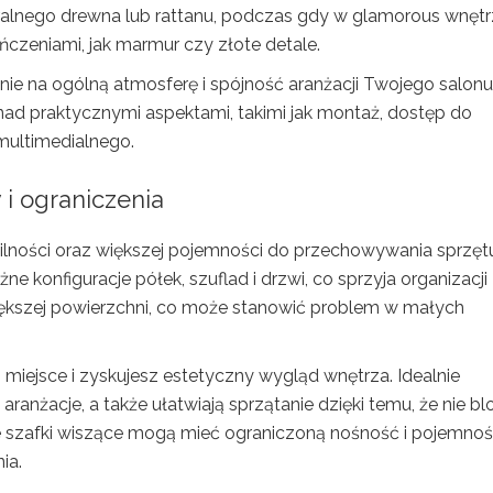
turalnego drewna lub rattanu, podczas gdy w glamorous wnęt
zeniami, jak marmur czy złote detale.
ynie na ogólną atmosferę i spójność aranżacji Twojego salonu
nad praktycznymi aspektami, takimi jak montaż, dostęp do
multimedialnego.
 i ograniczenia
tabilności oraz większej pojemności do przechowywania sprzęt
ne konfiguracje półek, szuflad i drzwi, co sprzyja organizacji
większej powierzchni, co może stanowić problem w małych
 miejsce i zyskujesz estetyczny wygląd wnętrza. Idealnie
anżacje, a także ułatwiają sprzątanie dzięki temu, że nie bl
e szafki wiszące mogą mieć ograniczoną nośność i pojemnoś
ia.