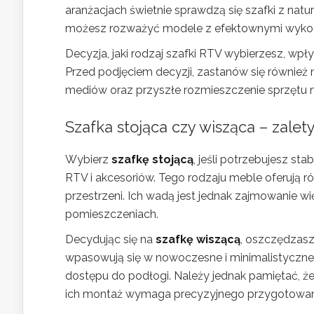
aranżacjach świetnie sprawdzą się szafki z na
możesz rozważyć modele z efektownymi wykońc
Decyzja, jaki rodzaj szafki RTV wybierzesz, wpł
Przed podjęciem decyzji, zastanów się również 
mediów oraz przyszłe rozmieszczenie sprzętu 
Szafka stojąca czy wisząca – zalety
Wybierz
szafkę stojącą
, jeśli potrzebujesz s
RTV i akcesoriów. Tego rodzaju meble oferują róż
przestrzeni. Ich wadą jest jednak zajmowanie 
pomieszczeniach.
Decydując się na
szafkę wiszącą
, oszczędzasz
wpasowują się w nowoczesne i minimalistyczne ar
dostępu do podłogi. Należy jednak pamiętać, ż
ich montaż wymaga precyzyjnego przygotowan