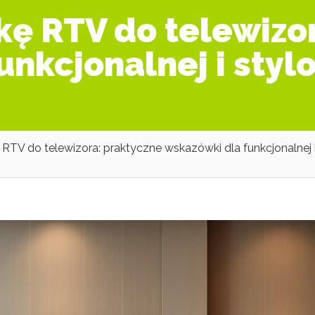
kę RTV do telewizo
nkcjonalnej i styl
RTV do telewizora: praktyczne wskazówki dla funkcjonalnej i