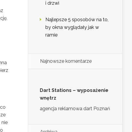
i drzwi
az
cję,
Najlepsze 5 sposobów na to,
by okna wyglądały jak w
ramie
Najnowsze komentarze
nna
ierz
Dart Stations – wyposażenie
wnętrz
 co
agencja reklamowa dart Poznań
sze
 nie
do
Archiwa