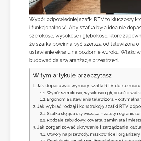
Wybór odpowiedniej szafki RTV to kluczowy krok
i funkcjonalność. Aby szafka była idealnie do
szerokość, wysokość i głębokość, które zapewni
że szafka powinna być szersza od telewizora 
ustawienie ekranu na poziomie wzroku. Właści
budować dalszą aranżację przestrzeni.
W tym artykule przeczytasz
Jak dopasować wymiary szafki RTV do rozmiaru 
Wybór szerokości, wysokości i głębokości szafki
Ergonomia ustawienia telewizora – optymalna
Jak wybrać rodzaj i konstrukcję szafki RTV odp
Szafka stojąca czy wisząca – zalety i ogranicze
Rodzaje zabudowy: otwarta, zamknięta i miesz
Jak zorganizować ukrywanie i zarządzanie kabl
Otwory na przewody, maskownice i organizery
Wentylacja sprzętu multimedialnego i zabez