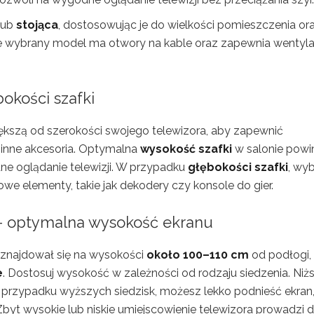
lub
stojąca
, dostosowując je do wielkości pomieszczenia or
 że wybrany model ma otwory na kable oraz zapewnia wentyla
okości szafki
kszą od szerokości swojego telewizora, aby zapewnić
 inne akcesoria. Optymalna
wysokość szafki
w salonie powi
e oglądanie telewizji. W przypadku
głębokości szafki
, wyb
e elementy, takie jak dekodery czy konsole do gier.
 – optymalna wysokość ekranu
k znajdował się na wysokości
około 100–110 cm
od podłogi,
e
. Dostosuj wysokość w zależności od rodzaju siedzenia. Niż
przypadku wyższych siedzisk, możesz lekko podnieść ekran,
yt wysokie lub niskie umiejscowienie telewizora prowadzi 