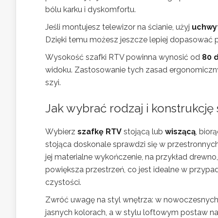
bólu karku i dyskomfortu.
Jeśli montujesz telewizor na ścianie, użyj
uchwy
Dzięki temu możesz jeszcze lepiej dopasować 
Wysokość szafki RTV powinna wynosić od
80 
widoku. Zastosowanie tych zasad ergonomiczny
szyi.
Jak wybrać rodzaj i konstrukcj
Wybierz
szafkę RTV
stojącą lub
wiszącą
, bior
stojąca doskonale sprawdzi się w przestronnyc
jej materialne wykończenie, na przykład drewno
powiększa przestrzeń, co jest idealne w przypa
czystości.
Zwróć uwagę na styl wnętrza: w nowoczesnych i
jasnych kolorach, a w stylu loftowym postaw 