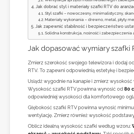
Jak dobrać styl i materiały szafki RTV do aranżac
Styl szafki – nowoczesny, minimalistyczny, skan
Materiały wykonania – drewno, metal, płyty me
Jak zapewnić stabilność i bezpieczeństwo usta
Solidna konstrukcja, nośność i zabezpieczenia
Jak dopasować wymiary szafki R
Zmierz szerokość swojego telewizora i dodaj o
RTV. To zapewni odpowiednią estetykę i bezpi
Usiądź wygodnie na kanapie i zmierz wysokość
Wysokość szafki RTV powinna wynosić od
80 
odpowiedniej wysokości dla komfortowego ogl
Głębokość szafki RTV powinna wynosić mini
wentylację. Zmierz również wysokość podstawy te
Oblicz idealną wysokość szafki według wzoru:
ekranu) – wysokość podstawy
. Taki sposób 