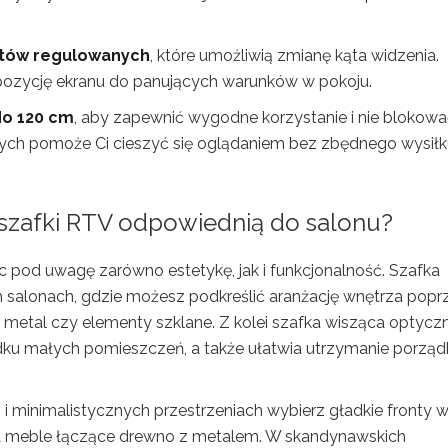
tów regulowanych
, które umożliwią zmianę kąta widzenia.
pozycję ekranu do panujących warunków w pokoju.
do 120 cm
, aby zapewnić wygodne korzystanie i nie blokow
ch pomoże Ci cieszyć się oglądaniem bez zbędnego wysiłk
ę szafki RTV odpowiednią do salonu?
ąc pod uwagę zarówno estetykę, jak i funkcjonalność. Szafka
h salonach, gdzie możesz podkreślić aranżację wnętrza popr
, metal czy elementy szklane. Z kolei szafka wisząca optyczn
dku małych pomieszczeń, a także ułatwia utrzymanie porządk
 minimalistycznych przestrzeniach wybierz gładkie fronty 
na meble łączące drewno z metalem. W skandynawskich