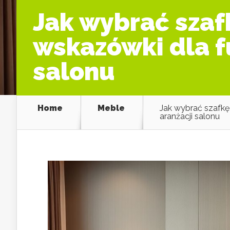
Jak wybrać szaf
wskazówki dla fu
salonu
Home
Meble
Jak wybrać szafkę 
aranżacji salonu