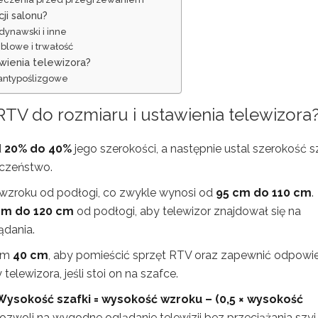
ji salonu?
dynawski i inne
blowe i trwałość
wienia telewizora?
 antypoślizgowe
TV do rozmiaru i ustawienia telewizora
d
20% do 40%
jego szerokości, a następnie ustal szerokość s
eczeństwo.
 wzroku od podłogi, co zwykle wynosi od
95 cm do 110 cm
.
cm do 120 cm
od podłogi, aby telewizor znajdował się na
ądania.
mum
40 cm
, aby pomieścić sprzęt RTV oraz zapewnić odpowi
lewizora, jeśli stoi on na szafce.
Wysokość szafki = wysokość wzroku – (0,5 × wysokość
pozwoli na wygodne oglądanie telewizji bez przeciążania szyi.