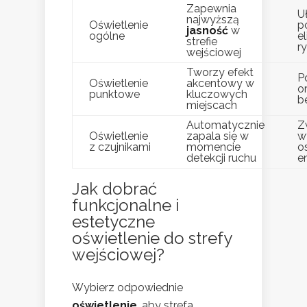
Zapewnia
U
najwyższą
Oświetlenie
po
jasność
w
ogólne
e
strefie
r
wejściowej
Tworzy efekt
P
Oświetlenie
akcentowy w
or
punktowe
kluczowych
b
miejscach
Automatycznie
Z
Oświetlenie
zapala się w
w
z czujnikami
momencie
o
detekcji ruchu
en
Jak dobrać
funkcjonalne i
estetyczne
oświetlenie do strefy
wejściowej?
Wybierz odpowiednie
oświetlenie
, aby strefa