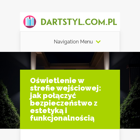
Navigation Menu
Oświetlenie w
strefie wejściowej:
jak połączyć
bezpieczeństwo z
estetyką i
funkcjonalnością