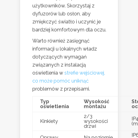
użytkowników. Skorzystaj z
dyfuzorów lub osłon, aby
zmiękczyć światło i uczynić je
bardziej komfortowym dla oczu.
Warto również zasięgnąć
informacji u lokalnych władz
dotyczących wymagań
związanych z instalacją
oświetlenia w
strefie wejściowej,
co może pomóc uniknąć
problemów z przepisami.
Typ
Wysokość
St
oświetlenia
montażu
oc
2/3
IP
Kinkiety
wysokości
(m
drzwi
IP6
Oprawy
Na poziomie