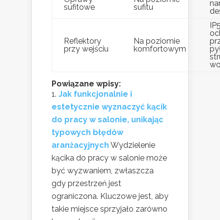
na
sufitowe
sufitu
de
IP
oc
Reflektory
Na poziomie
pr
przy wejściu
komfortowym
py
st
wo
Powiązane wpisy:
Jak funkcjonalnie i
estetycznie wyznaczyć kącik
do pracy w salonie, unikając
typowych błędów
aranżacyjnych
Wydzielenie
kącika do pracy w salonie może
być wyzwaniem, zwłaszcza
gdy przestrzeń jest
ograniczona. Kluczowe jest, aby
takie miejsce sprzyjało zarówno