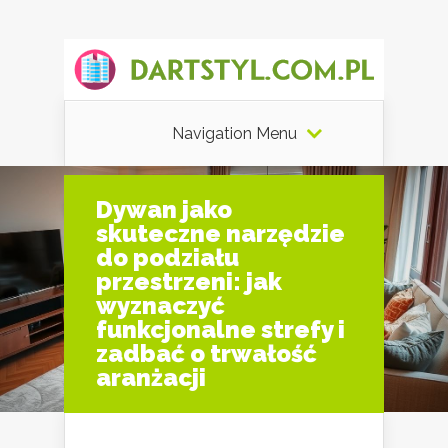
Navigation Menu
Dywan jako
skuteczne narzędzie
do podziału
przestrzeni: jak
wyznaczyć
funkcjonalne strefy i
zadbać o trwałość
aranżacji