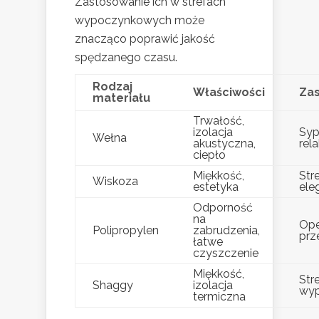
Zastosowanie ich w strefach
wypoczynkowych może
znacząco poprawić jakość
spędzanego czasu.
Rodzaj
Właściwości
Za
materiału
Trwałość,
izolacja
Sypi
Wełna
akustyczna,
rel
ciepło
Miękkość,
Str
Wiskoza
estetyka
ele
Odporność
na
Ope
Polipropylen
zabrudzenia,
prz
łatwe
czyszczenie
Miękkość,
Str
Shaggy
izolacja
wy
termiczna