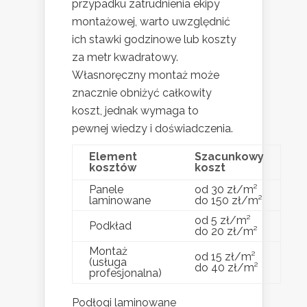
przypadku zatrudnienia ekipy
montażowej, warto uwzględnić
ich stawki godzinowe lub koszty
za metr kwadratowy.
Własnoręczny montaż może
znacznie obniżyć całkowity
koszt, jednak wymaga to
pewnej wiedzy i doświadczenia.
Element
Szacunkowy
kosztów
koszt
Panele
od 30 zł/m²
laminowane
do 150 zł/m²
od 5 zł/m²
Podkład
do 20 zł/m²
Montaż
od 15 zł/m²
(usługa
do 40 zł/m²
profesjonalna)
Podłogi laminowane