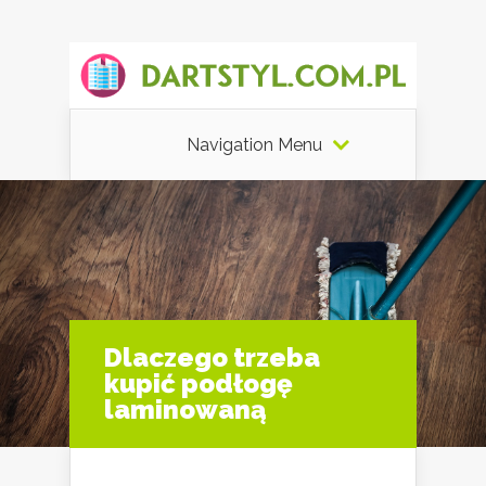
Navigation Menu
Dlaczego trzeba
kupić podłogę
laminowaną