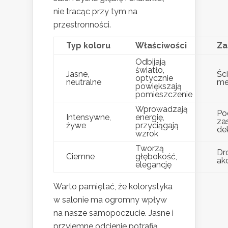
nie tracąc przy tym na
przestronności.
Typ koloru
Właściwości
Za
Odbijają
światło,
Jasne,
Śc
optycznie
neutralne
me
powiększają
pomieszczenie
Wprowadzają
Po
Intensywne,
energię,
za
żywe
przyciągają
de
wzrok
Tworzą
Dr
Ciemne
głębokość,
ak
elegancję
Warto pamiętać, że kolorystyka
w salonie ma ogromny wpływ
na nasze samopoczucie. Jasne i
przyjemne odcienie potrafią