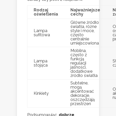
Rodzaj
Najważniejsze
N
oświetlenia
cechy
z
Główne źródło
światła, różne
O
Lampa
style i moce,
o
sufitowa
często
c
centralnie
p
umiejscowiona
Mobilna,
często z
funkcją
Lampa
S
regulacji
stojąca
c
jasności,
dodatkowe
źródło światła
Subtelne,
mogą
O
akcentować
Kinkiety
a
dekoracje,
n
oszczędzają
przestrzeń
Podsumowując,
dobrze