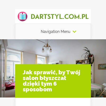
Navigation Menu
Jak sprawić, by Twój
salon błyszczał
dzięki tym 6
sposobom