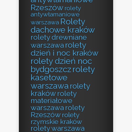
Rzeszów
rolety
antywłamaniowe
Rolety
warszawa
dachowe kraków
rolety drewniane
rolety
warszawa
dzień i noc kraków
rolety dzień noc
bydgoszcz
rolety
kasetowe
warszawa
rolety
kraków
rolety
materiałowe
warszawa
rolety
Rzeszów
rolety
rzymskie kraków
rolety warszawa