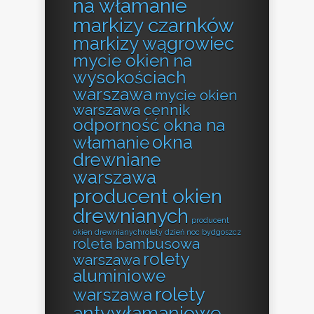
na włamanie
markizy czarnków
markizy wągrowiec
mycie okien na
wysokościach
warszawa
mycie okien
warszawa cennik
odporność okna na
okna
włamanie
drewniane
warszawa
producent okien
drewnianych
producent
okien drewnianychrolety dzień noc bydgoszcz
roleta bambusowa
rolety
warszawa
aluminiowe
rolety
warszawa
antywłamaniowe