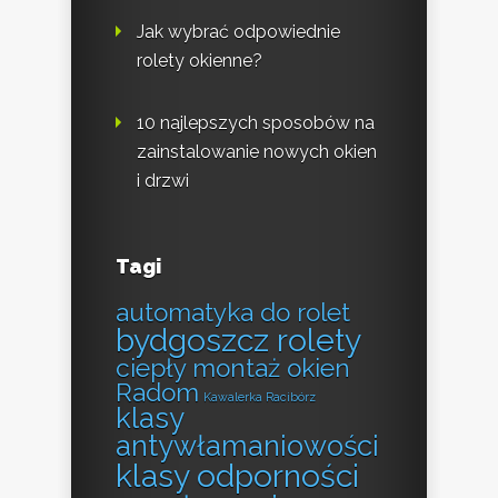
Jak wybrać odpowiednie
rolety okienne?
10 najlepszych sposobów na
zainstalowanie nowych okien
i drzwi
Tagi
automatyka do rolet
bydgoszcz rolety
ciepły montaż okien
Radom
Kawalerka Racibórz
klasy
antywłamaniowości
klasy odporności