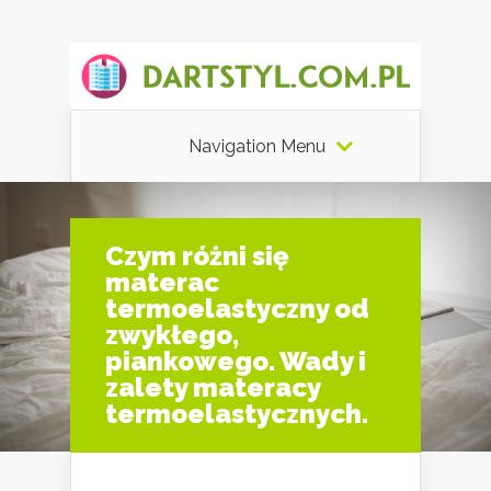
Navigation Menu
Czym różni się
materac
termoelastyczny od
zwykłego,
piankowego. Wady i
zalety materacy
termoelastycznych.