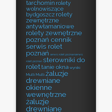
tarchomin
rolety
wolnowiszące
rolety
bydgoszcz
zewnętrzne
antywłamaniowe
rolety zewnętrzne
poznań cennik
serwis rolet
poznań
serwis rolet poznańserwis
sterowniki do
rolet poznań
rolet
tanie okna
wyniki
żaluzje
Multi Multi
drewniane
okienne
wewnętrzne
żaluzje
drewniane