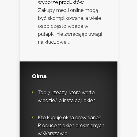
wyborze produktów
Zakupy mebli online mogą
być skomplikowane, a wiele
osób często wpada w
pułapki, nie zwracając uwagi
na kluczowe …
Okna
Top 7 rzeczy, które warto
wiedzieć o instalacji okien
Kto kupuje okna drewniane?
Producent okien drewnianych
w Warszawie