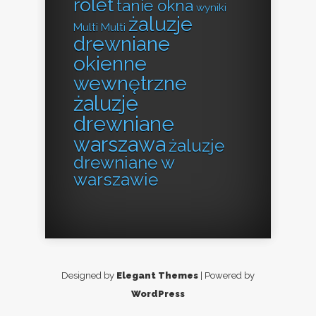
rolet
tanie okna
wyniki
żaluzje
Multi Multi
drewniane
okienne
wewnętrzne
żaluzje
drewniane
warszawa
żaluzje
drewniane w
warszawie
Designed by
Elegant Themes
| Powered by
WordPress