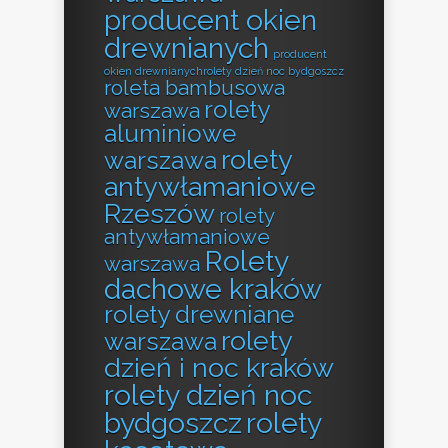
producent okien
drewnianych
producent
okien drewnianychrolety dzień noc bydgoszcz
roleta bambusowa
rolety
warszawa
aluminiowe
rolety
warszawa
antywłamaniowe
Rzeszów
rolety
antywłamaniowe
Rolety
warszawa
dachowe kraków
rolety drewniane
rolety
warszawa
dzień i noc kraków
rolety dzień noc
bydgoszcz
rolety