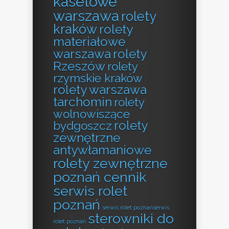
kasetowe
warszawa
rolety
kraków
rolety
materiałowe
warszawa
rolety
Rzeszów
rolety
rzymskie kraków
rolety warszawa
tarchomin
rolety
wolnowiszące
rolety
bydgoszcz
zewnętrzne
antywłamaniowe
rolety zewnętrzne
poznań cennik
serwis rolet
poznań
serwis rolet poznańserwis
sterowniki do
rolet poznań