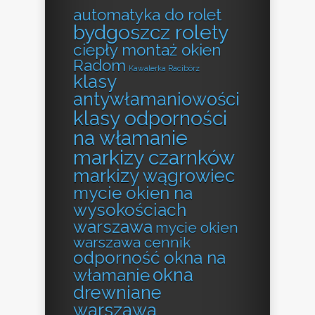
automatyka do rolet
bydgoszcz rolety
ciepły montaż okien
Radom
Kawalerka Racibórz
klasy
antywłamaniowości
klasy odporności
na włamanie
markizy czarnków
markizy wągrowiec
mycie okien na
wysokościach
warszawa
mycie okien
warszawa cennik
odporność okna na
okna
włamanie
drewniane
warszawa