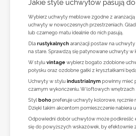
Jakie style uchwytów pasują do
Wybierz uchwyty meblowe zgodne z aranżacją wn
uchwyty w nowoczesnych przestrzeniach. Gładki
lub czarnego matu idealnie do nich pasują.
Dla
rustykalnych
aranżacji postaw na uchwyty z
na stare. Sprawdzą się patynowane uchwyty w k
W stylu
vintage
wybierz bogato zdobione uchw
połysku oraz ozdobne gałki z kryształkami będ
Uchwyty w stylu
industrialnym
powinny mieć p
czarnym wykończeniu. W loftowych wnętrzach st
Styl
boho
preferuje uchwyty kolorowe, ręcznie r
Dzięki takim akcentom pomieszczenie nabiera u
Odpowiedni dobór uchwytów może podkreślić es
się do powyższych wskazówek, by efektownie 