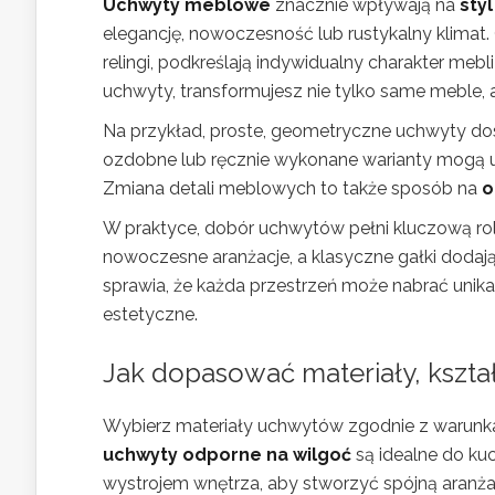
Uchwyty meblowe
znacznie wpływają na
sty
elegancję, nowoczesność lub rustykalny klimat.
relingi, podkreślają indywidualny charakter mebl
uchwyty, transformujesz nie tylko same meble, 
Na przykład, proste, geometryczne uchwyty dos
ozdobne lub ręcznie wykonane warianty mogą 
Zmiana detali meblowych to także
sposób na
o
W praktyce, dobór uchwytów pełni kluczową rol
nowoczesne aranżacje, a klasyczne gałki dodaj
sprawia, że każda przestrzeń może nabrać unik
estetyczne.
Jak dopasować materiały, kszta
Wybierz materiały uchwytów zgodnie z warunkam
uchwyty odporne na wilgoć
są idealne do kuc
wystrojem wnętrza, aby stworzyć spójną aranża