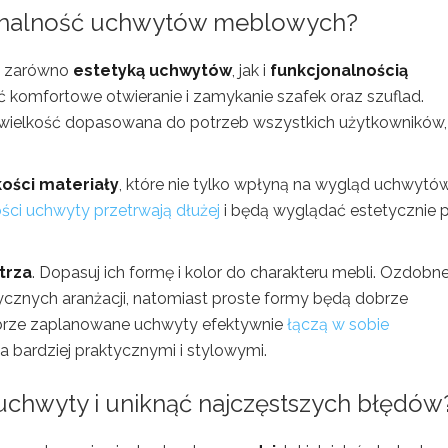
cjonalność uchwytów meblowych?
ię zarówno
estetyką uchwytów
, jak i
funkcjonalnością
ić komfortowe otwieranie i zamykanie szafek oraz szuflad.
 wielkość dopasowana do potrzeb wszystkich użytkowników,
kości materiały
, które nie tylko wpłyną na wygląd uchwytów
ości uchwyty przetrwają dłużej
i będą wyglądać estetycznie 
trza
. Dopasuj ich formę i kolor do charakteru mebli. Ozdobn
cznych aranżacji, natomiast proste formy będą dobrze
obrze zaplanowane uchwyty efektywnie
łączą w sobie
a bardziej praktycznymi i stylowymi.
chwyty i uniknąć najczęstszych błędów