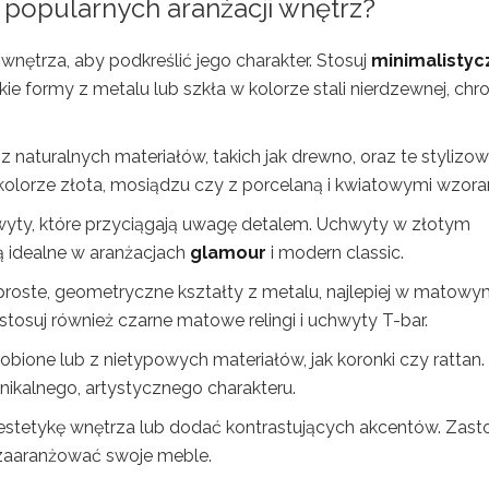
 popularnych aranżacji wnętrz?
ętrza, aby podkreślić jego charakter. Stosuj
minimalistyc
e formy z metalu lub szkła w kolorze stali nierdzewnej, ch
 naturalnych materiałów, takich jak drewno, oraz te stylizo
olorze złota, mosiądzu czy z porcelaną i kwiatowymi wzora
yty, które przyciągają uwagę detalem. Uchwyty w złotym
ą idealne w aranżacjach
glamour
i modern classic.
roste, geometryczne kształty z metalu, najlepiej w matow
osuj również czarne matowe relingi i uchwyty T-bar.
obione lub z nietypowych materiałów, jak koronki czy rattan.
nikalnego, artystycznego charakteru.
tetykę wnętrza lub dodać kontrastujących akcentów. Zasto
zaaranżować swoje meble.