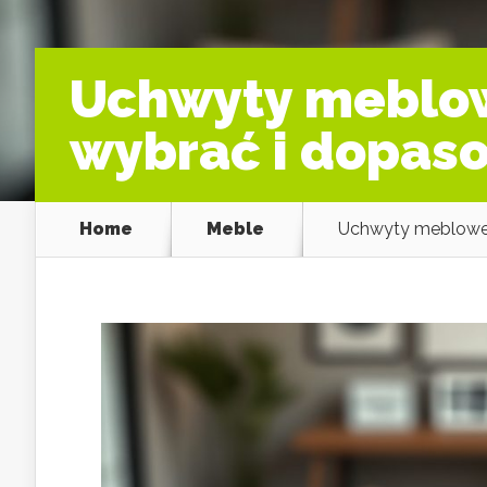
Uchwyty meblowe
wybrać i dopas
Home
Meble
Uchwyty meblowe j