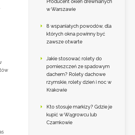
Producent okien drewnianych
y
w Warszawie
8 wspaniałych powodów, dla
których okna powinny być
zawsze otwarte
Jakie stosować rolety do
w
pomieszczeń ze spadowym
ytów
dachem? Rolety dachowe
rzymskie, rolety dzień i noc w
Krakowie
Kto stosuje markizy? Gdzie je
kupić w Wągrowcu lub
Czarnkowie
as