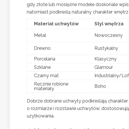
gdy złote lub mosiężne modele doskonale wpisu
natomiast podkreślą naturalny charakter wnętrz
Materiał uchwytów
Styl wnętrza
Metal
Nowoczesny
Drewno
Rustykalny
Porcelana
Klasyczny
Szklane
Glamour
Czarny mat
Industrialny/Lo
Ręcznie robione
Boho
materiały
Dobrze dobrane uchwyty podkreślają charakter
o rozmiarze i rozstawie uchwytów, dostosowując
użytkowania.