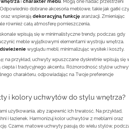
l wnętrza
i
charakter mebli
. Mogą one nadać przestrzeni
 Odpowiednio dobrane akcesoria meblowe, takie jak gałki cz
i oraz wspierają
dekoracyjną funkcję
aranżacji. Zmieniając
ale również całą atmosferę pomieszczenia.
konale wpisują się w minimalistyczne trendy, podczas gdy
uczynić meble wyjątkowymi elementami wystroju wnętrza.
dświeżenie
wyglądu mebli, minimalizując wysiłek i koszty.
ę; na przykład, uchwyty wpuszczane dyskretnie wpisują się 
ą ciepła i tradycyjnego akcentu. Różnorodność stylów uchw
alnego charakteru, odpowiadając na Twoje preferencje
łty i kolory uchwytów do stylu wnętrza?
i użytkowania, aby zapewnić ich trwałość. Na przykład,
hni i łazienek. Harmonizuj kolor uchwytów z meblami oraz
cję. Czarne, matowe uchwyty pasują do wielu stylów, podcz