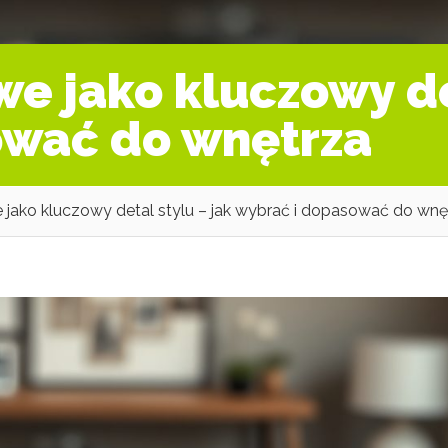
 jako kluczowy det
ować do wnętrza
ako kluczowy detal stylu – jak wybrać i dopasować do wnę