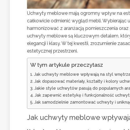
Uchwyty meblowe mają ogromny wpływ na estet
całkowicie odmienić wygląd mebli. Wybierając u
harmonizować z aranżacją pomieszczenia oraz p
uchwyty meblowe są kluczowym detalem, który n
elegancji i klasy. W tej kwestii, zrozumienie za
estetycznej przestrzeni.
W tym artykule przeczytasz
Jak uchwyty meblowe wpływają na styl wnętrza 
Jak dopasować materiały, kształty i kolory uch
Jakie style uchwytów pasują do popularnych ara
Jak zapewnić estetykę i funkcjonalność uchw
Jak samodzielnie zamontować uchwyty i unikną
Jak uchwyty meblowe wpływają n