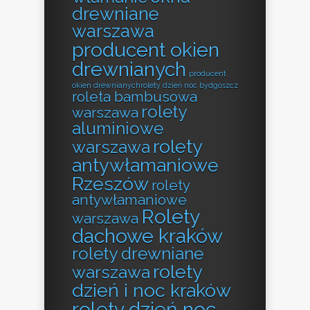
drewniane
warszawa
producent okien
drewnianych
producent
okien drewnianychrolety dzień noc bydgoszcz
roleta bambusowa
rolety
warszawa
aluminiowe
rolety
warszawa
antywłamaniowe
Rzeszów
rolety
antywłamaniowe
Rolety
warszawa
dachowe kraków
rolety drewniane
rolety
warszawa
dzień i noc kraków
rolety dzień noc