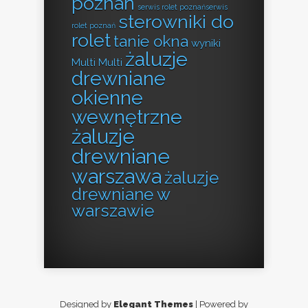
poznań
serwis rolet poznańserwis
sterowniki do
rolet poznań
rolet
tanie okna
wyniki
żaluzje
Multi Multi
drewniane
okienne
wewnętrzne
żaluzje
drewniane
warszawa
żaluzje
drewniane w
warszawie
Designed by
Elegant Themes
| Powered by