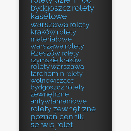
bydgoszcz
rolety
kasetowe
warszawa
rolety
kraków
rolety
materiałowe
warszawa
rolety
Rzeszów
rolety
rzymskie kraków
rolety warszawa
tarchomin
rolety
wolnowiszące
rolety
bydgoszcz
zewnętrzne
antywłamaniowe
rolety zewnętrzne
poznań cennik
serwis rolet