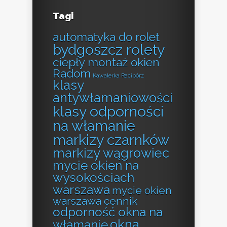
Tagi
automatyka do rolet
bydgoszcz rolety
ciepły montaż okien
Radom
Kawalerka Racibórz
klasy
antywłamaniowości
klasy odporności
na włamanie
markizy czarnków
markizy wągrowiec
mycie okien na
wysokościach
warszawa
mycie okien
warszawa cennik
odporność okna na
okna
włamanie