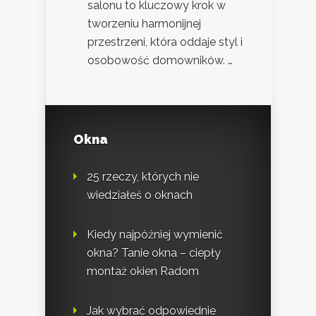
salonu to kluczowy krok w
tworzeniu harmonijnej
przestrzeni, która oddaje styl i
osobowość domowników. …
Okna
25 rzeczy, których nie
wiedziałeś o oknach
Kiedy najpóźniej wymienić
okna? Tanie okna – ciepły
montaż okien Radom
Jak wybrać odpowiednie