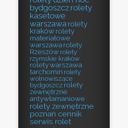
bydgoszcz
rolety
kasetowe
warszawa
rolety
kraków
rolety
materiałowe
warszawa
rolety
Rzeszów
rolety
rzymskie kraków
rolety warszawa
tarchomin
rolety
wolnowiszące
rolety
bydgoszcz
zewnętrzne
antywłamaniowe
rolety zewnętrzne
poznań cennik
serwis rolet