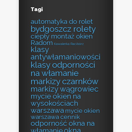
Tagi
automatyka do rolet
bydgoszcz rolety
ciepły montaż okien
Radom
Kawalerka Racibórz
klasy
antywłamaniowości
klasy odporności
na włamanie
markizy czarnków
markizy wągrowiec
mycie okien na
wysokościach
warszawa
mycie okien
warszawa cennik
odporność okna na
okna
włamanie