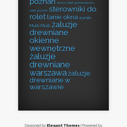
poznań
serwis rolet poznańserwis
sterowniki do
rolet poznań
rolet
tanie okna
wyniki
żaluzje
Multi Multi
drewniane
okienne
wewnętrzne
żaluzje
drewniane
warszawa
żaluzje
drewniane w
warszawie
Designed by
Elegant Themes
| Powered by