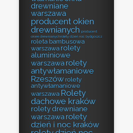
drewniane
warszawa
producent okien
drewnianych
producent
okien drewnianychrolety dzień noc bydgoszcz
roleta bambusowa
rolety
warszawa
aluminiowe
rolety
warszawa
antywłamaniowe
Rzeszów
rolety
antywłamaniowe
Rolety
warszawa
dachowe kraków
rolety drewniane
rolety
warszawa
dzień i noc kraków
rolety dzień noc