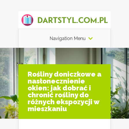
Navigation Menu
Rośliny doniczkowe a
nasłonecznienie
okien: jak dobrać i
chronić rośliny do
różnych ekspozycji w
mieszkaniu