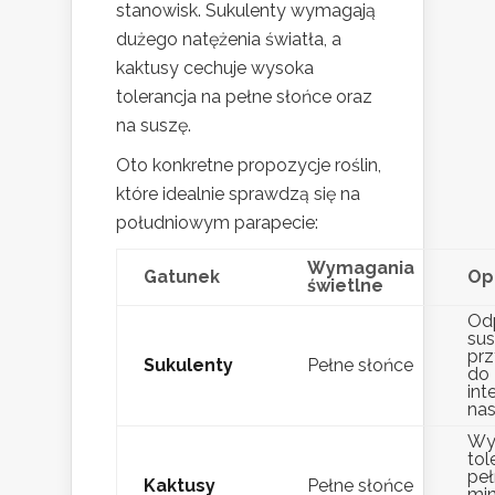
stanowisk. Sukulenty wymagają
dużego natężenia światła, a
kaktusy cechuje wysoka
tolerancja na pełne słońce oraz
na suszę.
Oto konkretne propozycje roślin,
które idealnie sprawdzą się na
południowym parapecie:
Wymagania
Gatunek
Op
świetlne
Od
sus
pr
Sukulenty
Pełne słońce
do
in
nas
Wy
tol
peł
Kaktusy
Pełne słońce
mi