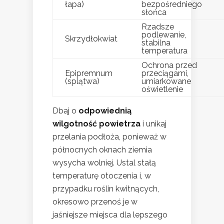
łapa)
bezpośredniego
słońca
Rzadsze
podlewanie,
Skrzydłokwiat
stabilna
temperatura
Ochrona przed
Epipremnum
przeciągami,
(splątwa)
umiarkowane
oświetlenie
Dbaj o
odpowiednią
wilgotność powietrza
i unikaj
przelania podłoża, ponieważ w
północnych oknach ziemia
wysycha wolniej. Ustal stałą
temperaturę otoczenia i, w
przypadku roślin kwitnących,
okresowo przenoś je w
jaśniejsze miejsca dla lepszego