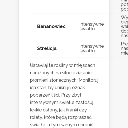
po
pod
Wy
cie
Intensywne
Bananowiec
wa
światło
dob
nas
Pre
Intensywne
Strelicja
na
światło
mie
Ustawiaj te rośliny w miejscach
narażonych na silne działanie
promieni słonecznych. Monitoruj
ich stan, by uniknąć oznak
poparzeń liści. Przy zbyt
intensywnym świetle zastosuj
lekkie osłony, jak firanki czy
rolety, które będą rozpraszać
światło, a tym samym chronić