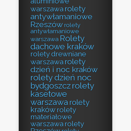
aluminiowe
rolety
warszawa
antywłamaniowe
Rzeszów
rolety
antywłamaniowe
Rolety
warszawa
dachowe kraków
rolety drewniane
rolety
warszawa
dzień i noc kraków
rolety dzień noc
bydgoszcz
rolety
kasetowe
warszawa
rolety
kraków
rolety
materiałowe
warszawa
rolety
Rzeszów