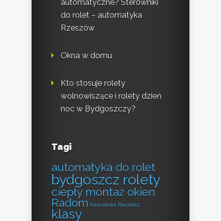
automatyczne? Sterowniki
do rolet – automatyka
Rzeszów
Okna w domu
Kto stosuje rolety
wolnowiszące i rolety dzień
noc w Bydgoszczy?
Tagi
automatyka do rolet
bydgoszcz rolety
ciepły montaż okien
Radom
Kawalerka Racibórz
klasy