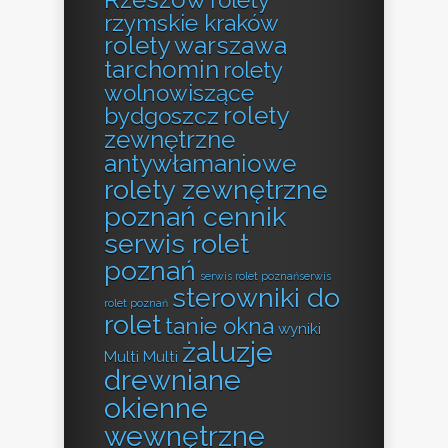
rolety
rzymskie kraków
rolety warszawa
tarchomin
rolety
wolnowiszące
rolety
bydgoszcz
zewnętrzne
antywłamaniowe
rolety zewnętrzne
poznań cennik
serwis rolet
poznań
serwis rolet poznańserwis
sterowniki do
rolet poznań
rolet
tanie okna
wyniki
żaluzje
Multi Multi
drewniane
okienne
wewnętrzne