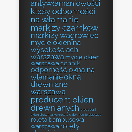
antywłamaniowości
klasy odporności
na włamanie
markizy czarnków
markizy wągrowiec
mycie okien na
wysokościach
warszawa
mycie okien
warszawa cennik
odporność okna na
okna
włamanie
drewniane
warszawa
producent okien
drewnianych
producent
okien drewnianychrolety dzień noc bydgoszcz
roleta bambusowa
rolety
warszawa