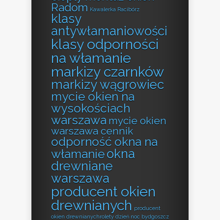
Radom
Kawalerka Racibórz
klasy
antywłamaniowości
klasy odporności
na włamanie
markizy czarnków
markizy wągrowiec
mycie okien na
wysokościach
warszawa
mycie okien
warszawa cennik
odporność okna na
okna
włamanie
drewniane
warszawa
producent okien
drewnianych
producent
okien drewnianychrolety dzień noc bydgoszcz