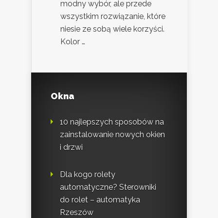
modny wybór, ale przede
wszystkim rozwiązanie, które
niesie ze sobą wiele korzyści.
Kolor …
Okna
10 najlepszych sposobów na
zainstalowanie nowych okien
i drzwi
Dla kogo rolety
automatyczne? Sterowniki
do rolet – automatyka
Rzeszów