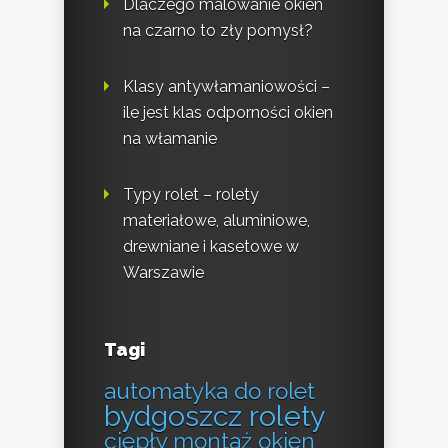
Dlaczego malowanie okien
na czarno to zły pomysł?
Klasy antywłamaniowości –
ile jest klas odporności okien
na włamanie
Typy rolet – rolety
materiałowe, aluminiowe,
drewniane i kasetowe w
Warszawie
Tagi
automatyka do rolet
bydgoszcz rolety
ciepły montaż okien