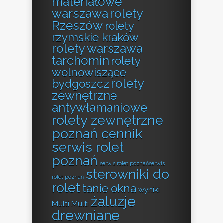
materiałowe
warszawa
rolety
Rzeszów
rolety
rzymskie kraków
rolety warszawa
tarchomin
rolety
wolnowiszące
rolety
bydgoszcz
zewnętrzne
antywłamaniowe
rolety zewnętrzne
poznań cennik
serwis rolet
poznań
serwis rolet poznańserwis
sterowniki do
rolet poznań
rolet
tanie okna
wyniki
żaluzje
Multi Multi
drewniane