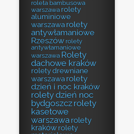
roleta bambusowa
rolety
warszawa
aluminiowe
rolety
warszawa
antywłamaniowe
Rzeszów
rolety
antywłamaniowe
Rolety
warszawa
dachowe kraków
rolety drewniane
rolety
warszawa
dzień i noc kraków
rolety dzień noc
bydgoszcz
rolety
kasetowe
warszawa
rolety
kraków
rolety