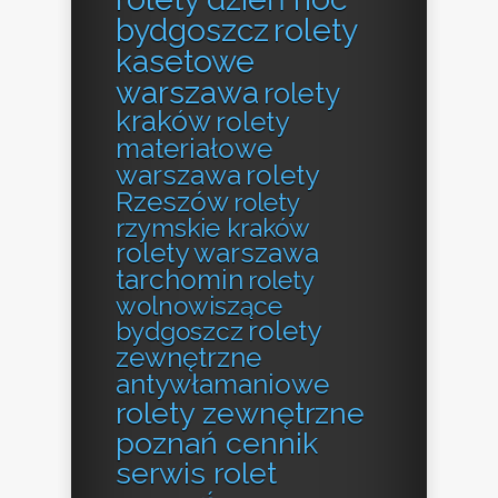
bydgoszcz
rolety
kasetowe
warszawa
rolety
kraków
rolety
materiałowe
warszawa
rolety
Rzeszów
rolety
rzymskie kraków
rolety warszawa
tarchomin
rolety
wolnowiszące
rolety
bydgoszcz
zewnętrzne
antywłamaniowe
rolety zewnętrzne
poznań cennik
serwis rolet