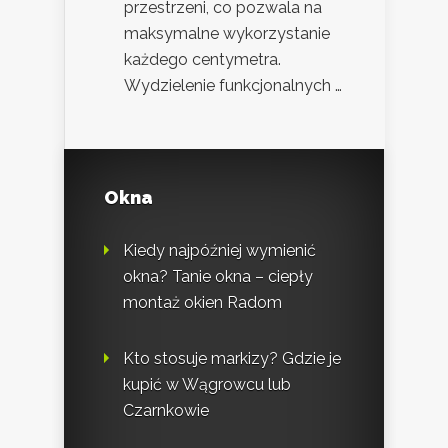
przestrzeni, co pozwala na
maksymalne wykorzystanie
każdego centymetra.
Wydzielenie funkcjonalnych …
Okna
Kiedy najpóźniej wymienić
okna? Tanie okna – ciepły
montaż okien Radom
Kto stosuje markizy? Gdzie je
kupić w Wągrowcu lub
Czarnkowie