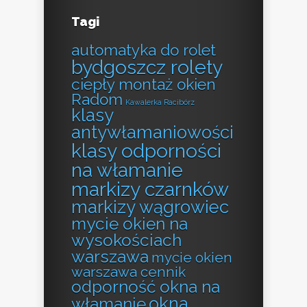
Tagi
automatyka do rolet
bydgoszcz rolety
ciepły montaż okien
Radom
Kawalerka Racibórz
klasy
antywłamaniowości
klasy odporności
na włamanie
markizy czarnków
markizy wągrowiec
mycie okien na
wysokościach
warszawa
mycie okien
warszawa cennik
odporność okna na
okna
włamanie