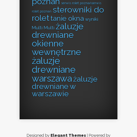
poznań
serwis rolet poznańserwis
sterowniki do
rolet poznań
rolet
tanie okna
wyniki
żaluzje
Multi Multi
drewniane
okienne
wewnętrzne
żaluzje
drewniane
warszawa
żaluzje
drewniane w
warszawie
Designed by
Elegant Themes
| Powered by