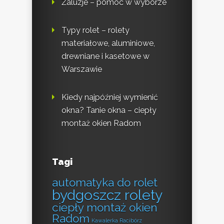
Żaluzje – pomoc w wyborze
Typy rolet – rolety
materiałowe, aluminiowe,
drewniane i kasetowe w
Warszawie
Kiedy najpóźniej wymienić
okna? Tanie okna – ciepły
montaż okien Radom
Tagi
automatyka do rolet
bydgoszcz rolety
ciepły montaż okien
Radom
Kawalerka Racibórz