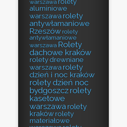
rolety
warszawa
aluminiowe
rolety
warszawa
antywłamaniowe
Rzeszów
rolety
antywłamaniowe
Rolety
warszawa
dachowe kraków
rolety drewniane
rolety
warszawa
dzień i noc kraków
rolety dzień noc
bydgoszcz
rolety
kasetowe
warszawa
rolety
kraków
rolety
materiałowe