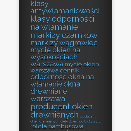
klasy
antywłamaniowości
klasy odporności
na włamanie
markizy czarnków
markizy wągrowiec
mycie okien na
wysokościach
warszawa
mycie okien
warszawa cennik
odporność okna na
okna
włamanie
drewniane
warszawa
producent okien
drewnianych
producent
okien drewnianychrolety dzień noc bydgoszcz
roleta bambusowa