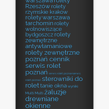
warszawa
rolety
Rzeszów
rolety
rzymskie kraków
rolety warszawa
tarchomin
rolety
wolnowiszące
rolety
bydgoszcz
zewnętrzne
antywłamaniowe
rolety zewnętrzne
poznań cennik
serwis rolet
poznań
serwis rolet poznańserwis
sterowniki do
rolet poznań
rolet
tanie okna
wyniki
żaluzje
Multi Multi
drewniane
okienne