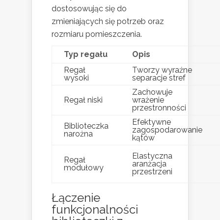
dostosowując się do
zmieniających się potrzeb oraz
rozmiaru pomieszczenia.
Typ regału
Opis
Regał
Tworzy wyraźne
wysoki
separacje stref
Zachowuje
Regał niski
wrażenie
przestronności
Efektywne
Biblioteczka
zagospodarowanie
narożna
kątów
Elastyczna
Regał
aranżacja
modułowy
przestrzeni
Łączenie
funkcjonalności