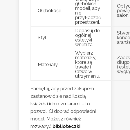
głębokich
Optyc
modeli, aby
Głębokość
powię
nie
salon.
przytłaczać
przestrzeni.
Dopasuj do
Stwor
ogólnej
Styl
konce
estetyki
aranż
wnętrza.
Wybierz
materiały,
Zape
które są
długo
Materiały
trwałe i
i este
łatwe w
wyglą
utrzymaniu.
Pamiętaj, aby przed zakupem
zastanowić się nad ilością
książek i ich rozmiarami – to
pozwoli Ci dobrać odpowiedni
model. Możesz również
rozważyć
biblioteczki