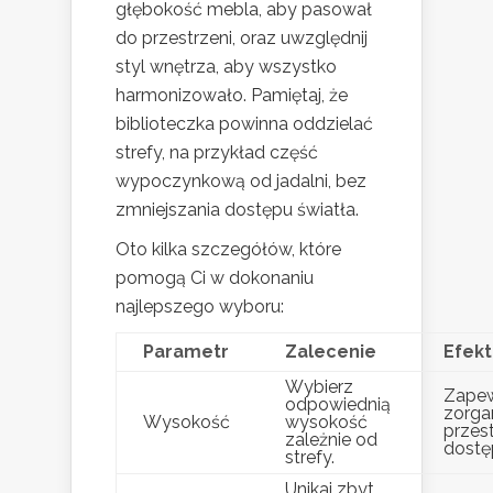
głębokość mebla, aby pasował
do przestrzeni, oraz uwzględnij
styl wnętrza, aby wszystko
harmonizowało. Pamiętaj, że
biblioteczka powinna oddzielać
strefy, na przykład część
wypoczynkową od jadalni, bez
zmniejszania dostępu światła.
Oto kilka szczegółów, które
pomogą Ci w dokonaniu
najlepszego wyboru:
Parametr
Zalecenie
Efekt
Wybierz
Zapew
odpowiednią
zorga
Wysokość
wysokość
przest
zależnie od
dostę
strefy.
Unikaj zbyt