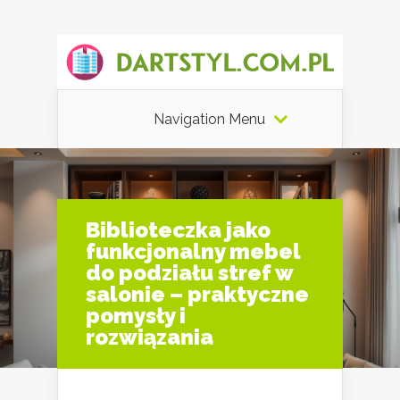
Navigation Menu
Biblioteczka jako
funkcjonalny mebel
do podziału stref w
salonie – praktyczne
pomysły i
rozwiązania