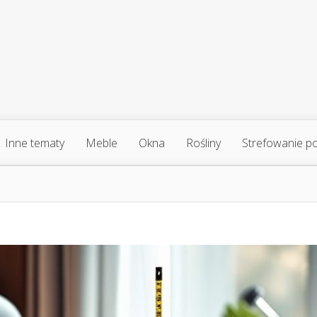
Inne tematy
Meble
Okna
Rośliny
Strefowanie p