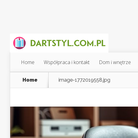
Home
Współpraca i kontakt
Dom i wnętrze
Home
image-1772019558.jpg