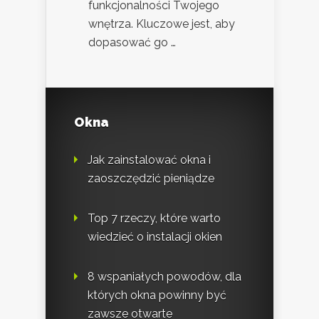
funkcjonalności Twojego
wnętrza. Kluczowe jest, aby
dopasować go …
Okna
Jak zainstalować okna i
zaoszczędzić pieniądze
Top 7 rzeczy, które warto
wiedzieć o instalacji okien
8 wspaniałych powodów, dla
których okna powinny być
zawsze otwarte