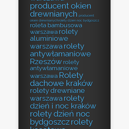
producent okien
drewnianych
producent
okien drewnianychrolety dzień noc bydgoszcz
roleta bambusowa
rolety
warszawa
aluminiowe
rolety
warszawa
antywłamaniowe
Rzeszów
rolety
antywłamaniowe
Rolety
warszawa
dachowe kraków
rolety drewniane
rolety
warszawa
dzień i noc kraków
rolety dzień noc
bydgoszcz
rolety