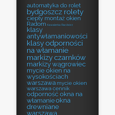
automatyka do rolet
bydgoszcz rolety
ciepły montaż okien
Radom
Kawalerka Racibórz
klasy
antywłamaniowości
klasy odporności
na włamanie
markizy czarnków
markizy wągrowiec
mycie okien na
wysokościach
warszawa
mycie okien
warszawa cennik
odporność okna na
okna
włamanie
drewniane
warszawa