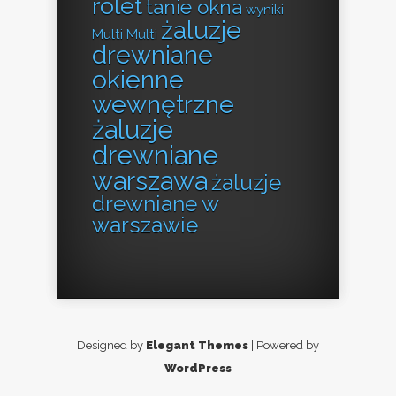
rolet
tanie okna
wyniki
żaluzje
Multi Multi
drewniane
okienne
wewnętrzne
żaluzje
drewniane
warszawa
żaluzje
drewniane w
warszawie
Designed by
Elegant Themes
| Powered by
WordPress