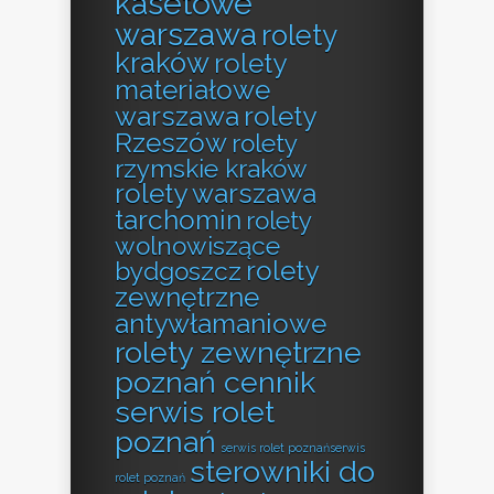
kasetowe
warszawa
rolety
kraków
rolety
materiałowe
warszawa
rolety
Rzeszów
rolety
rzymskie kraków
rolety warszawa
tarchomin
rolety
wolnowiszące
rolety
bydgoszcz
zewnętrzne
antywłamaniowe
rolety zewnętrzne
poznań cennik
serwis rolet
poznań
serwis rolet poznańserwis
sterowniki do
rolet poznań