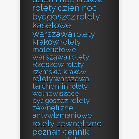
rolety dzień noc
bydgoszcz
rolety
kasetowe
warszawa
rolety
kraków
rolety
materiałowe
warszawa
rolety
Rzeszów
rolety
rzymskie kraków
rolety warszawa
tarchomin
rolety
wolnowiszące
rolety
bydgoszcz
zewnętrzne
antywłamaniowe
rolety zewnętrzne
poznań cennik