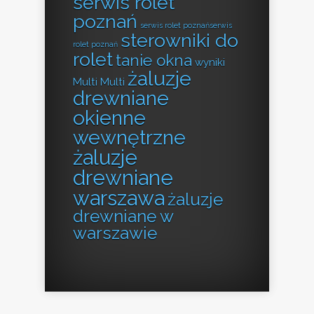
serwis rolet
poznań
serwis rolet poznańserwis
sterowniki do
rolet poznań
rolet
tanie okna
wyniki
żaluzje
Multi Multi
drewniane
okienne
wewnętrzne
żaluzje
drewniane
warszawa
żaluzje
drewniane w
warszawie