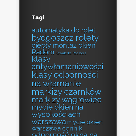
Tagi
automatyka do rolet
bydgoszcz rolety
ciepły montaż okien
Radom
Kawalerka Racibórz
klasy
antywłamaniowości
klasy odporności
na włamanie
markizy czarnków
markizy wągrowiec
mycie okien na
wysokościach
warszawa
mycie okien
warszawa cennik
odporność okna na