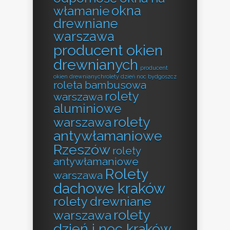
okna
włamanie
drewniane
warszawa
producent okien
drewnianych
producent
okien drewnianychrolety dzień noc bydgoszcz
roleta bambusowa
rolety
warszawa
aluminiowe
rolety
warszawa
antywłamaniowe
Rzeszów
rolety
antywłamaniowe
Rolety
warszawa
dachowe kraków
rolety drewniane
rolety
warszawa
dzień i noc kraków