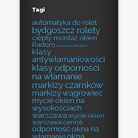
Tagi
automatyka do rolet
bydgoszcz rolety
ciepły montaż okien
Radom
Kawalerka Racibórz
klasy
antywłamaniowości
klasy odporności
na włamanie
markizy czarnków
markizy wągrowiec
mycie okien na
wysokościach
warszawa
mycie okien
warszawa cennik
odporność okna na
okna
włamanie