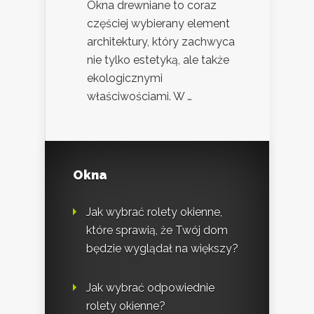
Okna drewniane to coraz
częściej wybierany element
architektury, który zachwyca
nie tylko estetyką, ale także
ekologicznymi
właściwościami. W …
Okna
Jak wybrać rolety okienne,
które sprawią, że Twój dom
będzie wyglądał na większy?
Jak wybrać odpowiednie
rolety okienne?