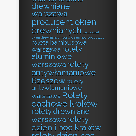
drewniane
warszawa
producent okien
drewnianych
producent
okien drewnianychrolety dzień noc bydgoszcz
roleta bambusowa
rolety
warszawa
aluminiowe
rolety
warszawa
antywłamaniowe
Rzeszów
rolety
antywłamaniowe
Rolety
warszawa
dachowe kraków
rolety drewniane
rolety
warszawa
dzień i noc kraków
rolety dzień noc