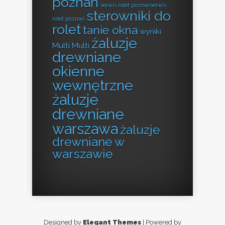
poznań
serwis rolet poznańserwis
sterowniki do
rolet poznań
rolet
tanie okna
wyniki
żaluzje
Multi Multi
drewniane
okienne
wewnętrzne
żaluzje
drewniane
warszawa
żaluzje
drewniane w
warszawie
Designed by
Elegant Themes
| Powered by