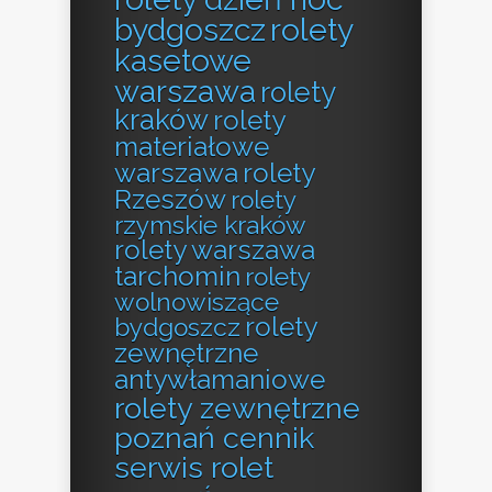
bydgoszcz
rolety
kasetowe
warszawa
rolety
kraków
rolety
materiałowe
warszawa
rolety
Rzeszów
rolety
rzymskie kraków
rolety warszawa
tarchomin
rolety
wolnowiszące
rolety
bydgoszcz
zewnętrzne
antywłamaniowe
rolety zewnętrzne
poznań cennik
serwis rolet