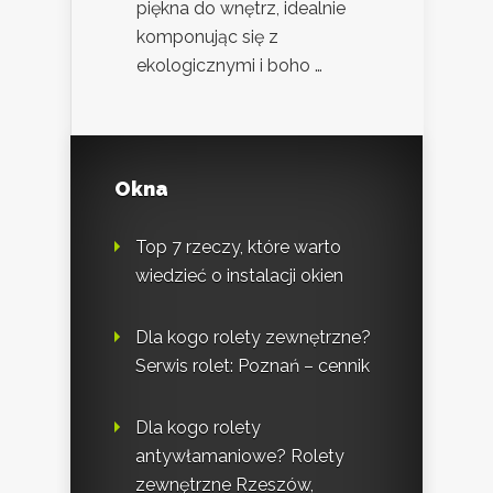
piękna do wnętrz, idealnie
komponując się z
ekologicznymi i boho …
Okna
Top 7 rzeczy, które warto
wiedzieć o instalacji okien
Dla kogo rolety zewnętrzne?
Serwis rolet: Poznań – cennik
Dla kogo rolety
antywłamaniowe? Rolety
zewnętrzne Rzeszów,