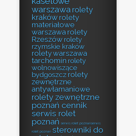
kasetowe
warszawa
rolety
kraków
rolety
materiałowe
warszawa
rolety
Rzeszów
rolety
rzymskie kraków
rolety warszawa
tarchomin
rolety
wolnowiszące
rolety
bydgoszcz
zewnętrzne
antywłamaniowe
rolety zewnętrzne
poznań cennik
serwis rolet
poznań
serwis rolet poznańserwis
sterowniki do
rolet poznań