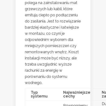
polega na zainstalowaniu mat
grzewczych lub kabli, które
emitują ciepło po podłączeniu
do zasilania. Jest to rozwiązanie
bardziej elastyczne i łatwiejsze
w montażu, co czyni je
odpowiednim wyborem dla
mniejszych pomieszczeń czy
remontowanych wnętrz. Koszt
instalacji może być niższy, ale
trzeba uwzględnić wyższe
rachunki za energię w
porównaniu do systemu
wodnego.
Typ
Najważniejsze
N
systemu
cechy
z
D
Równomierny