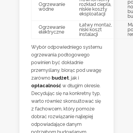
po
Ogrzewanie
rozkład ciepła,
n
wodne
niskie koszty
b
eksploatacji
bu
Łatwy montaż,
M
Ogrzewanie
niski koszt
po
elektryczne
instalacji
re
Wybór odpowiedniego systemu
ogrzewania podłogowego
powinien być dokładnie
przemyślany, biorąc pod uwagę
zarówno
budżet
, jak i
opłacalność
w długim okresie.
Decydując się na konkretny typ,
warto również skonsultować się
z fachowcem, który pomoże
dobrać rozwiązanie najlepiej
odpowiadające danym
potrzebom budowlanym.