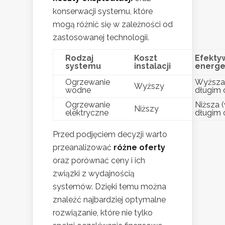
konserwacji systemu, które
mogą różnić się w zależności od
zastosowanej technologii.
Rodzaj
Koszt
Efekty
systemu
instalacji
energe
Ogrzewanie
Wyższa
Wyższy
wodne
długim 
Ogrzewanie
Niższa 
Niższy
elektryczne
długim 
Przed podjęciem decyzji warto
przeanalizować
różne oferty
oraz porównać ceny i ich
związki z wydajnością
systemów. Dzięki temu można
znaleźć najbardziej optymalne
rozwiązanie, które nie tylko