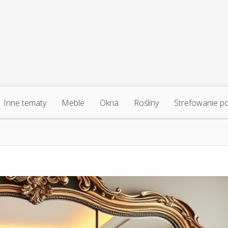
Inne tematy
Meble
Okna
Rośliny
Strefowanie p