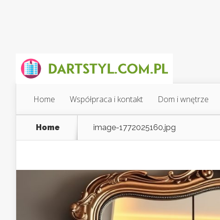
Home
Współpraca i kontakt
Dom i wnętrze
Home
image-1772025160.jpg