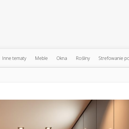
Inne tematy
Meble
Okna
Rośliny
Strefowanie p