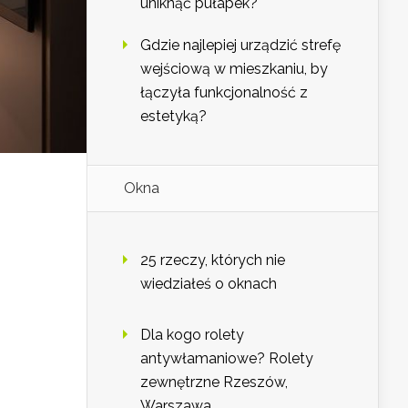
uniknąć pułapek?
Gdzie najlepiej urządzić strefę
wejściową w mieszkaniu, by
łączyła funkcjonalność z
estetyką?
Okna
25 rzeczy, których nie
wiedziałeś o oknach
Dla kogo rolety
antywłamaniowe? Rolety
zewnętrzne Rzeszów,
Warszawa