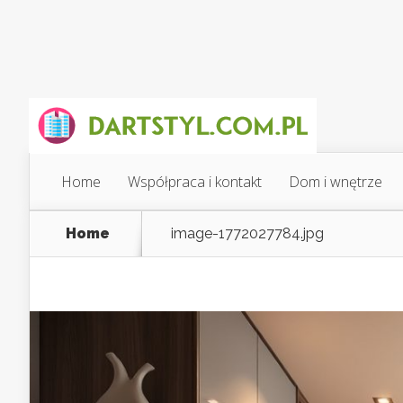
Home
Współpraca i kontakt
Dom i wnętrze
Home
image-1772027784.jpg