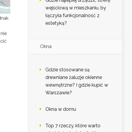
Gdzie najlepiej urządzić strefę
wejściową w mieszkaniu, by
łączyła funkcjonalność z
dnak
estetyką?
 nie
cić
Okna
Gdzie stosowane są
drewniane żaluzje okienne
wewnętrzne? I gdzie kupić w
Warszawie?
Okna w domu
Top 7 rzeczy, które warto