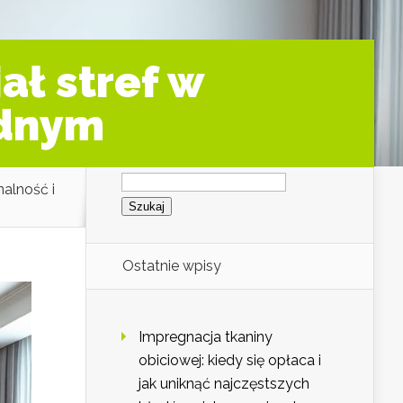
ał stref w
ednym
Szukaj:
nalność i
Ostatnie wpisy
Impregnacja tkaniny
obiciowej: kiedy się opłaca i
jak uniknąć najczęstszych