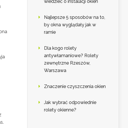
wiedzieć o instalacji okien
u
Najlepsze 5 sposobów na to,
by okna wyglądały jak w
iona
ramie
Dla kogo rolety
antywłamaniowe? Rolety
yja
zewnętrzne Rzeszów,
Warszawa
Znaczenie czyszczenia okien
Jak wybrać odpowiednie
m
rolety okienne?
z
s.