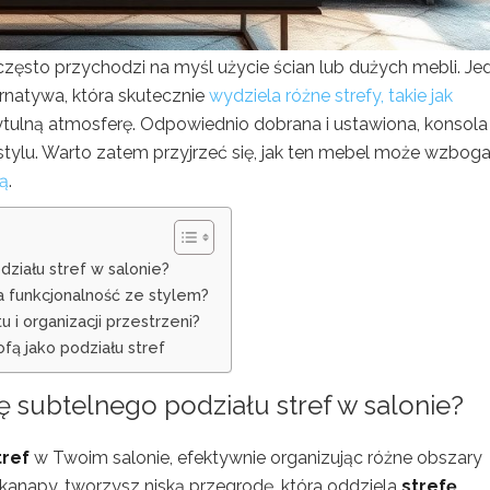
 często przychodzi na myśl użycie ścian lub dużych mebli. Je
ernatywa, która skutecznie
wydziela różne strefy, takie jak
ytulną atmosferę. Odpowiednio dobrana i ustawiona, konsola
j stylu. Warto zatem przyjrzeć się, jak ten mebel może wzboga
ką
.
działu stref w salonie?
ła funkcjonalność ze stylem?
 i organizacji przestrzeni?
fą jako podziału stref
ję subtelnego podziału stref w salonie?
tref
w Twoim salonie, efektywnie organizując różne obszary
i kanapy, tworzysz niską przegrodę, która oddziela
strefę