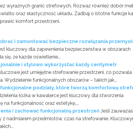
i bez wyraźnych granic strefowych. Rozważ również dobór meb
iatło oraz elastyczność układu. Zadbaj o istotne funkcje k
poprawić komfort przestrzeni.
k dobrać i zamontować bezpieczne rozwiązania przemys
jest kluczowy dla zapewnienia bezpieczeństwa w obszarach
ię, że każde oświetlenie...
kcjonalnie i stylowo wykorzystać każdy centymetr
luczowe jest umiejętne strefowanie przestrzeni, co pozwala
Wydzielenie funkcjonalnych obszarów – takich jak...
 funkcjonalne podziały, które tworzą komfortową stref
elenia łóżka w kawalerce jest kluczowy dla stworzenia
 na funkcjonalność oraz estetykę,...
cenia i zachować funkcjonalną przestrzeń
Jeśli zauważas
y z nadmiarem przedmiotów, czas na strefowanie. Kluczow
kich...