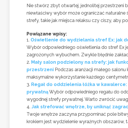
Nie stwórz zbyt otwartej, jednolitej przestrzen
niewłaściwy wybór może ograniczać naturalne św
strefy, takie jak miejsca relaksu czy ciszy, aby 
Powiązane wpisy:
Oświetlenie do wydzielania stref Ex: ja
Wybór odpowiedniego oświetlenia do stref Ex 
zagrożonych wybuchem. Zwykle błędnie zakłada s
Mały salon podzielony na strefy: jak fun
przestrzeni
Podczas aranżacji małego salonu k
maksymalne wykorzystanie każdego centymetra. 
Regał do oddzielenia łóżka w kawalerce:
prywatną
Wybór odpowiedniego regału do oddzi
wygodnej strefy prywatnej. Warto zwrócić uwagę
Jak strefować wnętrze, by uniknąć zagra
Twoje wnętrze zaczyna przypominać pole bitw
krokiem jest wydzielenie wyraźnych obszarów, ta