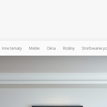
Inne tematy
Meble
Okna
Rośliny
Strefowanie p