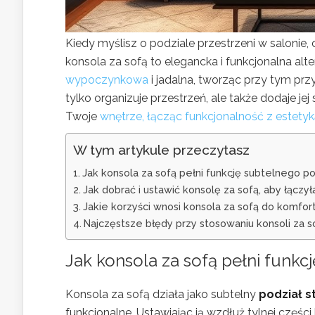
Kiedy myślisz o podziale przestrzeni w salonie,
konsola za sofą to elegancka i funkcjonalna alt
wypoczynkowa
i jadalna, tworząc przy tym prz
tylko organizuje przestrzeń, ale także dodaje je
Twoje
wnętrze, łącząc funkcjonalność z estety
W tym artykule przeczytasz
Jak konsola za sofą pełni funkcję subtelnego po
Jak dobrać i ustawić konsolę za sofą, aby łączy
Jakie korzyści wnosi konsola za sofą do komfortu
Najczęstsze błędy przy stosowaniu konsoli za so
Jak konsola za sofą pełni funkc
Konsola za sofą działa jako subtelny
podział s
funkcjonalne. Ustawiając ją wzdłuż tylnej częśc