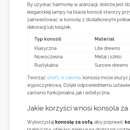
By uzyskać harmonię w aranżacji, dobrze jest d
eleganckiej lampy na blacie konsoli stworzy prz
zainwestować w konsolę z dodatkowymi półkam
dekoracji lub książek.
Typ konsoli
Materiał
Klasyczna
Lite drewno
Nowoczesna
Metal i szkło
Rustykalna
Surowe drewno
Tworząc
strefy w salonie
, konsola może służyć j
wypoczynkową. Dzięki odpowiedniemu ustawieniu
zarówno funkcjonalna, jak i estetyczna.
Jakie korzyści wnosi konsola za 
Wykorzystaj
konsolę za sofą
, aby poprawić
k
praktyczną, oferując miejsce na drobiazgi codzienn