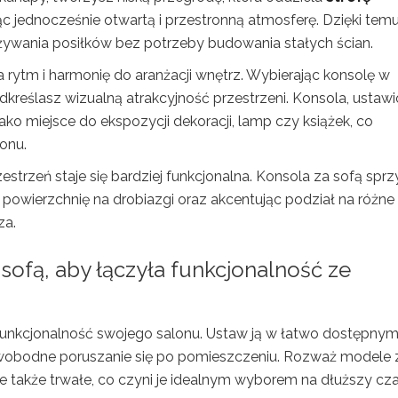
c jednocześnie otwartą i przestronną atmosferę. Dzięki tem
żywania posiłków bez potrzeby budowania stałych ścian.
a rytm i harmonię do aranżacji wnętrz. Wybierając konsolę w
dkreślasz wizualną atrakcyjność przestrzeni. Konsola, ustaw
ko miejsce do ekspozycji dekoracji, lamp czy książek, co
onu.
trzeń staje się bardziej funkcjonalna. Konsola za sofą sprz
owierzchnię na drobiazgi oraz akcentując podział na różne
za.
 sofą, aby łączyła funkcjonalność ze
i funkcjonalność swojego salonu. Ustaw ją w łatwo dostępny
a swobodne poruszanie się po pomieszczeniu. Rozważ modele 
 ale także trwałe, co czyni je idealnym wyborem na dłuższy cza