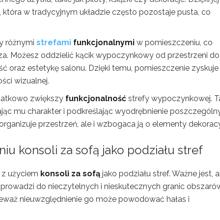
, która w tradycyjnym układzie często pozostaje pusta, co
zy różnymi
strefami
funkcjonalnymi
w pomieszczeniu, co
za. Możesz oddzielić kącik wypoczynkowy od przestrzeni do
ć oraz estetykę salonu. Dzięki temu, pomieszczenie zyskuje 
ści wizualnej.
odatkowo zwiększy
funkcjonalność
strefy wypoczynkowej. T
ając mu charakter i podkreślając wyodrębnienie poszczególn
organizuje przestrzeń, ale i wzbogaca ją o elementy dekoracy
iu konsoli za sofą jako podziału stref
z z użyciem
konsoli za sofą
jako podziału stref. Ważne jest, 
 prowadzi do nieczytelnych i nieskutecznych granic obszaró
eważ nieuwzględnienie go może powodować hałas i