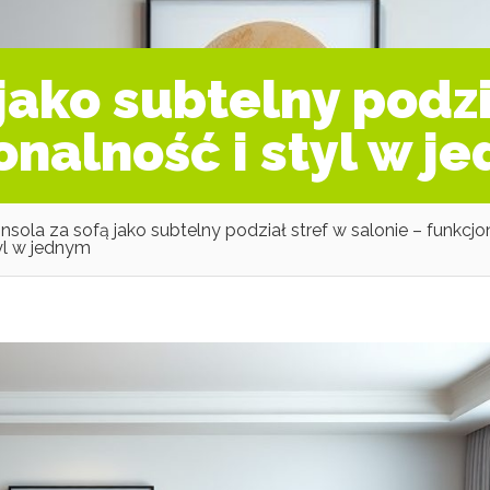
jako subtelny podzi
onalność i styl w j
nsola za sofą jako subtelny podział stref w salonie – funkcjo
yl w jednym