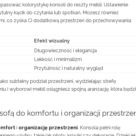
opasować kolorystykę konsoli do reszty mebli. Ustawienie
ytulny kącik do czytania lub spotkań. Możesz również
i, co zyska Ci dodatkową przestrzeń do przechowywania
Efekt wizualny
Długowieczność i elegancja
Lekkość i minimalizm
Przytulność i naturalny wygląd
ako subtelny podział przestrzeni, wydzielając strefę
 i wyborowi mebli osiągniesz spójną aranżację, która będz
sofą do komfortu i organizacji przestrze
omfort
i
organizację przestrzeni
. Konsola pełni rolę
ego użytku, takie jak piloty, książki czy dekoracje. Dzięki jej