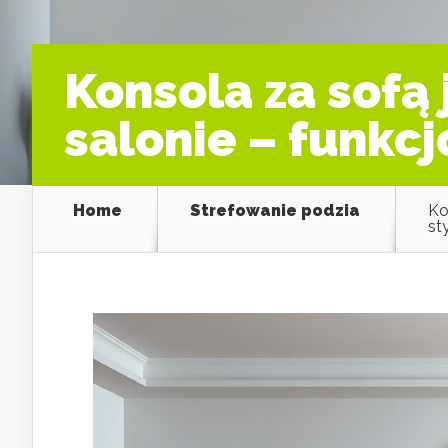
Konsola za sofą 
salonie – funkcj
Home
Strefowanie podzia
Ko
st