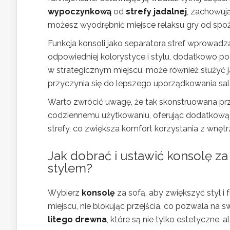
wypoczynkową
od
strefy jadalnej
, zachowują
możesz wyodrębnić miejsce relaksu gry od spo
Funkcja konsoli jako separatora stref wprowadz
odpowiedniej kolorystyce i stylu, dodatkowo po
w strategicznym miejscu, może również służyć ja
przyczynia się do lepszego uporządkowania sal
Warto zwrócić uwagę, że tak skonstruowana przes
codziennemu użytkowaniu, oferując dodatkową p
strefy, co zwiększa komfort korzystania z wnętr
Jak dobrać i ustawić konsolę za
stylem?
Wybierz
konsolę
za sofą, aby zwiększyć styl 
miejscu, nie blokując przejścia, co pozwala n
litego drewna
, które są nie tylko estetyczne,