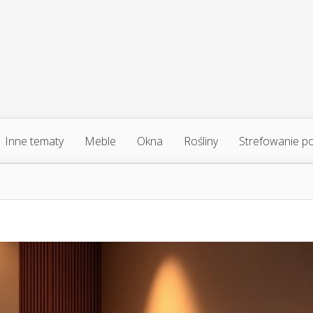
Inne tematy
Meble
Okna
Rośliny
Strefowanie p