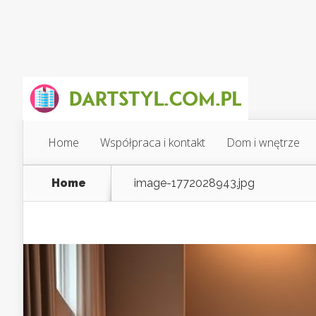
Home
Współpraca i kontakt
Dom i wnętrze
Home
image-1772028943.jpg