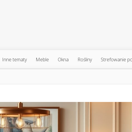
Inne tematy
Meble
Okna
Rośliny
Strefowanie p