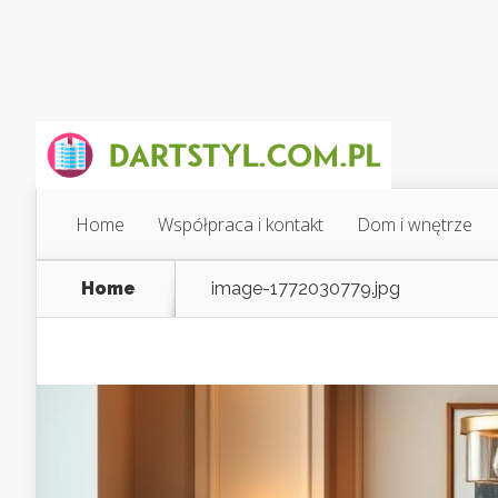
Home
Współpraca i kontakt
Dom i wnętrze
Home
image-1772030779.jpg