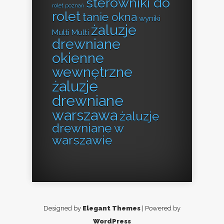
sterowniki do
rolet poznań
rolet
tanie okna
wyniki
żaluzje
Multi Multi
drewniane
okienne
wewnętrzne
żaluzje
drewniane
warszawa
żaluzje
drewniane w
warszawie
Designed by
Elegant Themes
| Powered by
WordPress