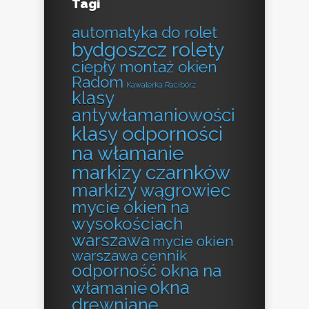
Tagi
automatyka do rolet
bydgoszcz rolety
ciepły montaż okien
Radom
Kawalerka Racibórz
klasy
antywłamaniowości
klasy odporności
na włamanie
markizy czarnków
markizy wągrowiec
mycie okien na
wysokościach
warszawa
mycie okien
warszawa cennik
odporność okna na
okna
włamanie
drewniane