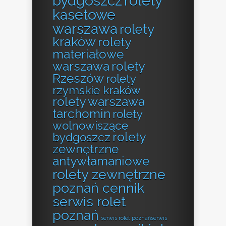
bydgoszcz
rolety
kasetowe
warszawa
rolety
kraków
rolety
materiałowe
warszawa
rolety
Rzeszów
rolety
rzymskie kraków
rolety warszawa
tarchomin
rolety
wolnowiszące
rolety
bydgoszcz
zewnętrzne
antywłamaniowe
rolety zewnętrzne
poznań cennik
serwis rolet
poznań
serwis rolet poznańserwis