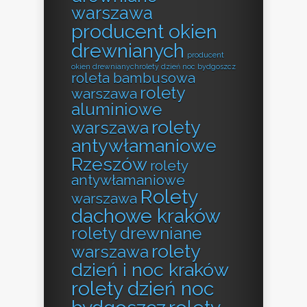
warszawa
producent okien
drewnianych
producent
okien drewnianychrolety dzień noc bydgoszcz
roleta bambusowa
rolety
warszawa
aluminiowe
rolety
warszawa
antywłamaniowe
Rzeszów
rolety
antywłamaniowe
Rolety
warszawa
dachowe kraków
rolety drewniane
rolety
warszawa
dzień i noc kraków
rolety dzień noc