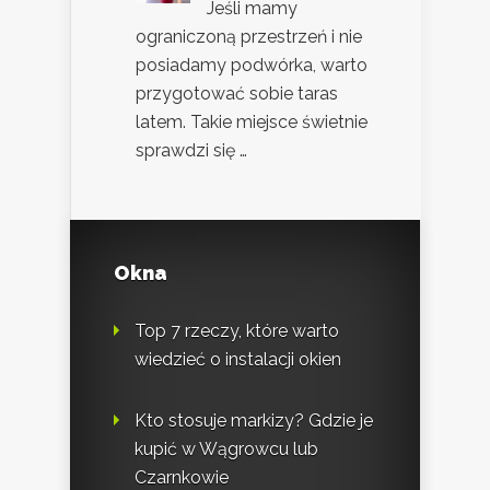
Jeśli mamy
ograniczoną przestrzeń i nie
posiadamy podwórka, warto
przygotować sobie taras
latem. Takie miejsce świetnie
sprawdzi się …
Okna
Top 7 rzeczy, które warto
wiedzieć o instalacji okien
Kto stosuje markizy? Gdzie je
kupić w Wągrowcu lub
Czarnkowie