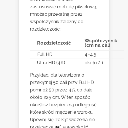
zastosować metodę pikselową,
mnożąc przekątną przez
współczynnik zależny od
rozdzielczości:
Współczynnik
Rozdzielczość
(cm na cal)
Full HD
4–4,5
Ultra HD (4K)
około 2,1
Przykład: dla telewizora o
przekątnej 50 cali przy Full HD
pomnóż 50 przez 4,5, co daje
około 225 cm. W ten sposób
określisz bezpieczną odległość,
które skróci męczenie wzroku.
Upewnij się, że kąt widzenia nie
przekracza
35°
, a wysokość