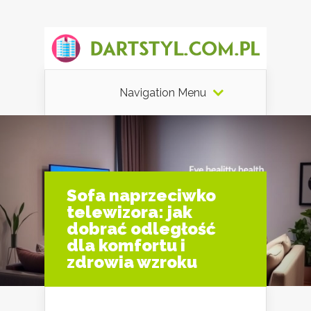
Navigation Menu
Sofa naprzeciwko
telewizora: jak
dobrać odległość
dla komfortu i
zdrowia wzroku