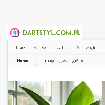
Home
Współpraca i kontakt
Dom i wnętrze
Home
image-1772029536.jpg