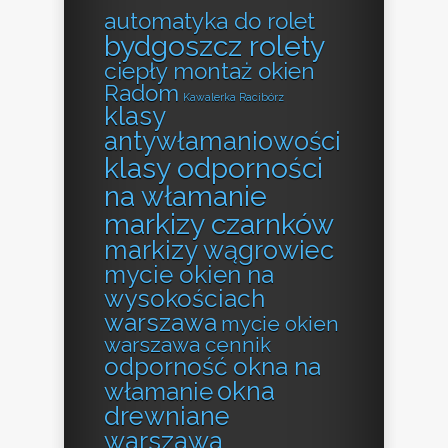
automatyka do rolet
bydgoszcz rolety
ciepły montaż okien
Radom
Kawalerka Racibórz
klasy
antywłamaniowości
klasy odporności
na włamanie
markizy czarnków
markizy wągrowiec
mycie okien na
wysokościach
warszawa
mycie okien
warszawa cennik
odporność okna na
okna
włamanie
drewniane
warszawa