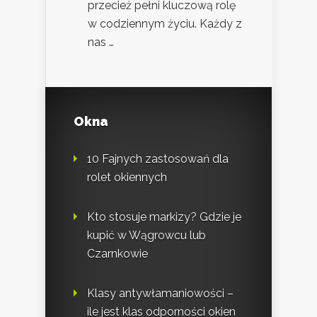
przecież pełni kluczową rolę
w codziennym życiu. Każdy z
nas …
Okna
10 Fajnych zastosowań dla
rolet okiennych
Kto stosuje markizy? Gdzie je
kupić w Wągrowcu lub
Czarnkowie
Klasy antywłamaniowości –
ile jest klas odporności okien