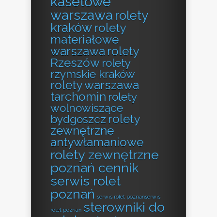
kasetowe
warszawa
rolety
kraków
rolety
materiałowe
warszawa
rolety
Rzeszów
rolety
rzymskie kraków
rolety warszawa
tarchomin
rolety
wolnowiszące
rolety
bydgoszcz
zewnętrzne
antywłamaniowe
rolety zewnętrzne
poznań cennik
serwis rolet
poznań
serwis rolet poznańserwis
sterowniki do
rolet poznań