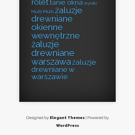
rolet
tanie okna
wyniki
żaluzje
Multi Multi
drewniane
okienne
wewnętrzne
żaluzje
drewniane
warszawa
żaluzje
drewniane w
warszawie
Designed by
Elegant Themes
| Powered by
WordPress