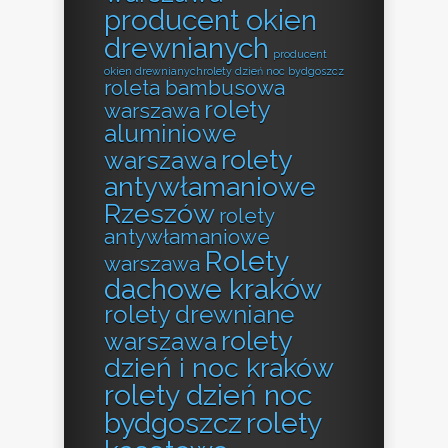
producent okien
drewnianych
producent
okien drewnianychrolety dzień noc bydgoszcz
roleta bambusowa
rolety
warszawa
aluminiowe
rolety
warszawa
antywłamaniowe
Rzeszów
rolety
antywłamaniowe
Rolety
warszawa
dachowe kraków
rolety drewniane
rolety
warszawa
dzień i noc kraków
rolety dzień noc
bydgoszcz
rolety